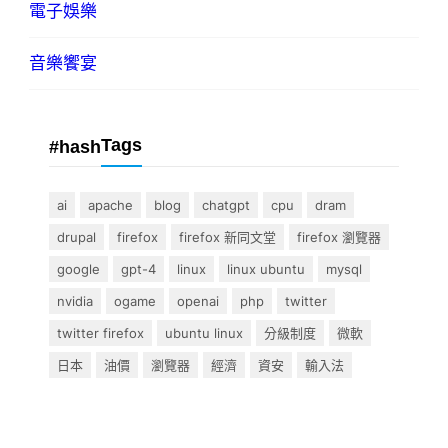
電子娛樂
音樂饗宴
Tags
#hash
ai
apache
blog
chatgpt
cpu
dram
drupal
firefox
firefox 新同文堂
firefox 瀏覽器
google
gpt-4
linux
linux ubuntu
mysql
nvidia
ogame
openai
php
twitter
twitter firefox
ubuntu linux
分級制度
微軟
日本
油價
瀏覽器
經濟
資安
輸入法