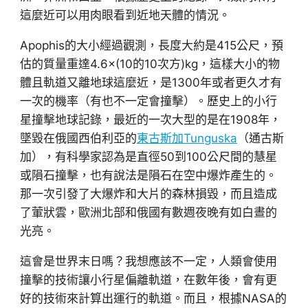
這麼近可以用肉眼看到近地天體的情況。
Apophis的大小經過觀測，長度大約是415公尺，預
估的質量重達4.6×(10的10次方)kg，這樣大小的物
體且軌道又離地球這麼近，是1300年或者更久才有
一次的機率（有也不一定會撞擊）。歷史上的小行
星撞擊地球記錄，最近的一次大型的是在1908年，
墜毀在俄國西伯利亞的
東古斯加Tunguska
（通古斯
加），有科學家認為是直徑50到100公尺間的慧星
或隕石撞擊，也有說法是隕石在空中爆炸產生的。
那一次引發了大爆炸和大片的森林損毀，而且造成
了葷狀雲，歐洲北部和俄國有數週夜晚有如白晝的
光亮。
這會是世界末日嗎？我想應該不一定，人類會使用
撞擊的技術讓小行星偏離軌道，在數年後，會有更
好的技術來計算出運行的軌道。而且，根據NASA的