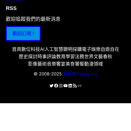
RSS
歡迎追蹤我們的最新消息
歡迎訂閱 !
首頁
數位科技
AI人工智慧
聰明採購
電子娛樂
自遊自在
歷史探討
時事評論
教育學習
法務世界
文藝春秋
影像藝術
音樂饗宴
美食饕餮
動漫領域
© 2008-2025
優格網 Yblog.org
X
Facebook
Instagram
YouTube
LinkedIn
RSS 資訊提供
連結