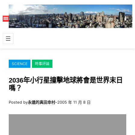
跳
至
主
要
內
容
SCIENCE
時事評論
2036年小行星撞擊地球將會是世界末日
嗎？
Posted by
永遠的真田幸村
–
2005 年 11 月 8 日