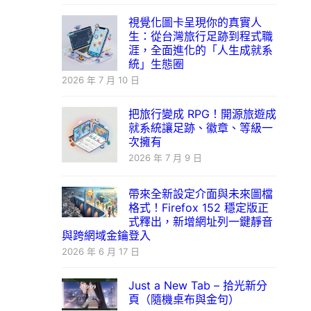
視覺化圖卡呈現你的真實人
生：從台灣旅行足跡到程式職
涯，全面進化的「人生成就系
統」生態圈
2026 年 7 月 10 日
把旅行變成 RPG！開源旅遊成
就系統讓足跡、徽章、等級一
次擁有
2026 年 7 月 9 日
帶來全新設定介面與未來圖檔
格式！Firefox 152 穩定版正
式釋出，新增網址列一鍵靜音
與跨網域金鑰登入
2026 年 6 月 17 日
Just a New Tab – 拾光新分
頁（隨機桌布與金句）