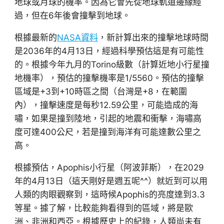
地球或月球的機率。因為它會先從地球軌道邊緣經
過，但在6年後會撞擊到地球。
根據最新的
NASA資料
，新計算出來的撞擊地球時間
是2036年的4月13日，經過科學預估這是有可能性
的。根據今年九月的Torino級數（計算近地小行星撞
地機率），預估的撞擊機率是1/5560。預估的撞擊
區域是+3到+10時區之間（台灣是+8，在範圍
內），撞擊速度是每秒12.59公里，可能造成的海
嘯，如果是撞到陸地，引起的地震和衝擊，海嘯高
度可達400公尺，若是撞到海洋有可能達數公里之
高。
根據預估，Apophis小行星（阿波菲斯），在2029
年的4月13日（這天剛好是週五呢^^）就近到可以用
人類的肉眼觀察到，這時候Apophis的亮度達到3.3
等星。據了解，比較能夠看得到的區域，將是歐
洲、非洲和西亞。根據歷史上的紀錄，人類尚未有