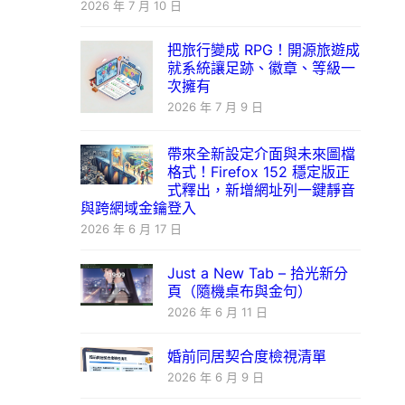
2026 年 7 月 10 日
把旅行變成 RPG！開源旅遊成
就系統讓足跡、徽章、等級一
次擁有
2026 年 7 月 9 日
帶來全新設定介面與未來圖檔
格式！Firefox 152 穩定版正
式釋出，新增網址列一鍵靜音
與跨網域金鑰登入
2026 年 6 月 17 日
Just a New Tab – 拾光新分
頁（隨機桌布與金句）
2026 年 6 月 11 日
婚前同居契合度檢視清單
2026 年 6 月 9 日