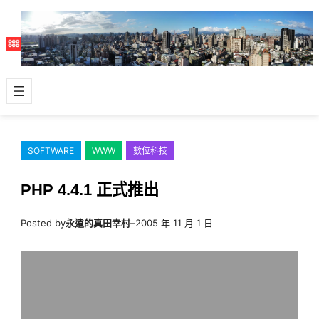
跳
至
主
要
內
容
SOFTWARE
WWW
數位科技
PHP 4.4.1 正式推出
Posted by
永遠的真田幸村
–
2005 年 11 月 1 日