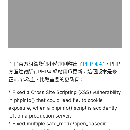
PHP官方組織幾個小時前剛釋出了
PHP 4.4.1
，PHP
方面建議所有PHP4 網站用戶更新，這個版本是修
正bugs為主，比較重要的更新有：
* Fixed a Cross Site Scripting (XSS) vulnerability
in phpinfo() that could lead f.e. to cookie
exposure, when a phpinfo() script is accidently
left on a production server.
* Fixed multiple safe_mode/open_basedir