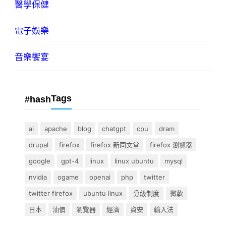
醫學保健
電子娛樂
音樂饗宴
Tags
#hash
ai
apache
blog
chatgpt
cpu
dram
drupal
firefox
firefox 新同文堂
firefox 瀏覽器
google
gpt-4
linux
linux ubuntu
mysql
nvidia
ogame
openai
php
twitter
twitter firefox
ubuntu linux
分級制度
微軟
日本
油價
瀏覽器
經濟
資安
輸入法