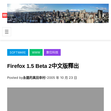
跳
至
主
要
內
容
SOFTWARE
WWW
數位科技
Firefox 1.5 Beta 2中文版釋出
Posted by
永遠的真田幸村
–
2005 年 10 月 23 日