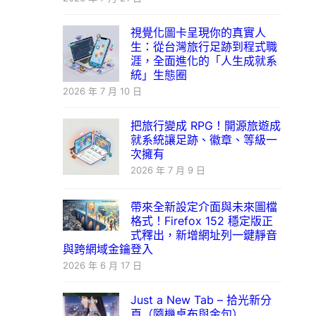
視覺化圖卡呈現你的真實人
生：從台灣旅行足跡到程式職
涯，全面進化的「人生成就系
統」生態圈
2026 年 7 月 10 日
把旅行變成 RPG！開源旅遊成
就系統讓足跡、徽章、等級一
次擁有
2026 年 7 月 9 日
帶來全新設定介面與未來圖檔
格式！Firefox 152 穩定版正
式釋出，新增網址列一鍵靜音
與跨網域金鑰登入
2026 年 6 月 17 日
Just a New Tab – 拾光新分
頁（隨機桌布與金句）