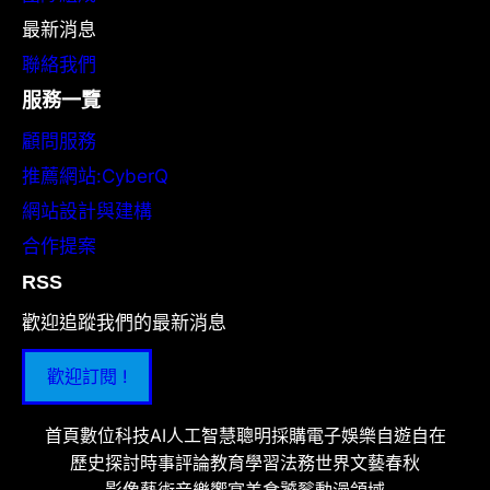
最新消息
聯絡我們
服務一覽
顧問服務
推薦網站:CyberQ
網站設計與建構
合作提案
RSS
歡迎追蹤我們的最新消息
歡迎訂閱 !
首頁
數位科技
AI人工智慧
聰明採購
電子娛樂
自遊自在
歷史探討
時事評論
教育學習
法務世界
文藝春秋
影像藝術
音樂饗宴
美食饕餮
動漫領域