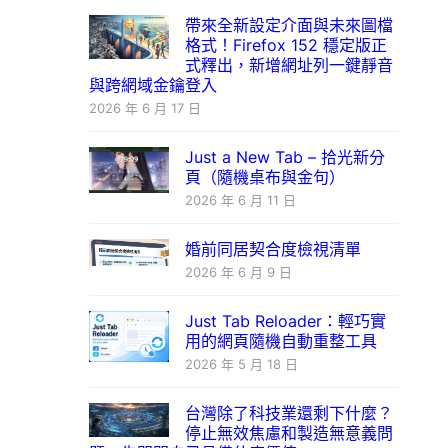
帶來全新設定介面與未來圖檔
格式！Firefox 152 穩定版正
式釋出，新增網址列一鍵靜音
與跨網域金鑰登入
2026 年 6 月 17 日
Just a New Tab – 拾光新分
頁（隨機桌布與金句）
2026 年 6 月 11 日
婚前同居契合度檢視清單
2026 年 6 月 9 日
Just Tab Reloader：輕巧實
用的網頁隨機自動重整工具
2026 年 5 月 18 日
台灣除了科技業還剩下什麼？
停止無效焦慮和製造無意義問