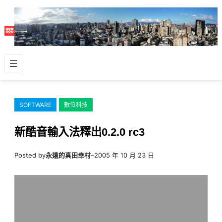
跳
至
主
要
內
容
SOFTWARE
數位科技
新酷音輸入法釋出0.2.0 rc3
Posted by
永遠的真田幸村
–
2005 年 10 月 23 日