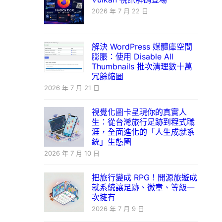
2026 年 7 月 22 日
解決 WordPress 媒體庫空間
膨脹：使用 Disable All
Thumbnails 批次清理數十萬
冗餘縮圖
2026 年 7 月 21 日
視覺化圖卡呈現你的真實人
生：從台灣旅行足跡到程式職
涯，全面進化的「人生成就系
統」生態圈
2026 年 7 月 10 日
把旅行變成 RPG！開源旅遊成
就系統讓足跡、徽章、等級一
次擁有
2026 年 7 月 9 日