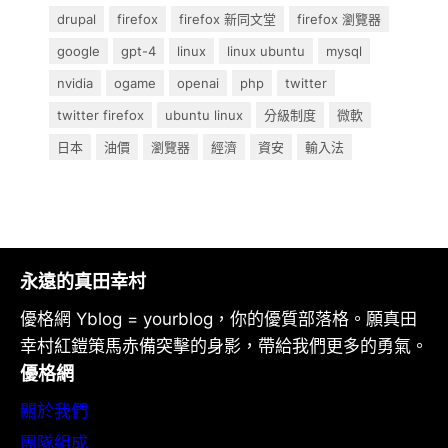
drupal
firefox
firefox 新同文堂
firefox 瀏覽器
google
gpt-4
linux
linux ubuntu
mysql
nvidia
ogame
openai
php
twitter
twitter firefox
ubuntu linux
分級制度
微軟
日本
油價
瀏覽器
經濟
資安
輸入法
永遠的真田幸村
優格網 Yblog = yourblog，你的優質部落格。願真田
幸村紅鎧策馬赤備突擊的身影，帶給我們更多的勇氣。
優格網
關於我們
團隊組成