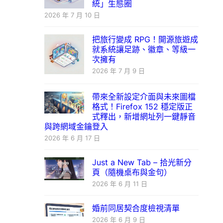
統」生態圈
2026 年 7 月 10 日
把旅行變成 RPG！開源旅遊成
就系統讓足跡、徽章、等級一
次擁有
2026 年 7 月 9 日
帶來全新設定介面與未來圖檔
格式！Firefox 152 穩定版正
式釋出，新增網址列一鍵靜音
與跨網域金鑰登入
2026 年 6 月 17 日
Just a New Tab – 拾光新分
頁（隨機桌布與金句）
2026 年 6 月 11 日
婚前同居契合度檢視清單
2026 年 6 月 9 日