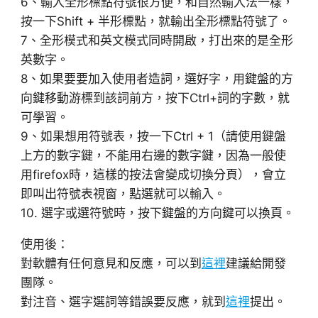
6、輸入全形標點符號很方便，和自然輸入法一樣，
按一下Shift + 半形標點，就輸出全形標點符號了。
7、全形模式和英文模式同時開啟，打出來的是全形
英數字。
8、如果要要加入使用者造詞，選好字，用鍵盤的方
向鍵移動游標到該詞前方，按下Ctrl+詞的字數，就
可學習。
9、如果想用符號表，按一下Ctrl + 1（請使用鍵盤
上方的數字鍵，不能用右邊的數字鍵，因為一般使
用firefox時，這樣的按法會變成切換分頁），會立
即叫出符號表視窗，點選就可以輸入。
10. 選字或選符號時，按下鍵盤的方向鍵可以換頁。
使用後：
對軟體有任何意見和反應，可以到
這裡
建議給開發
團隊。
對注音、選字選詞等錯誤要反應，就到
這裡
提出。