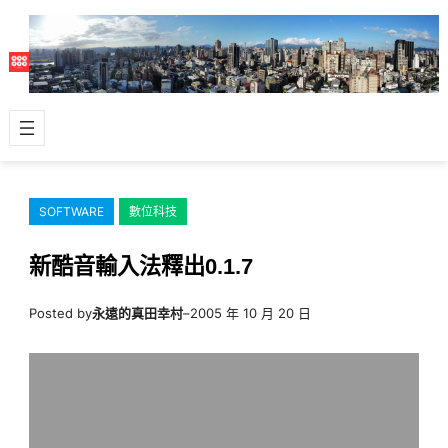
跳
至
主
要
內
容
SOFTWARE
數位科技
新酷音輸入法釋出0.1.7
Posted by
永遠的真田幸村
–
2005 年 10 月 20 日