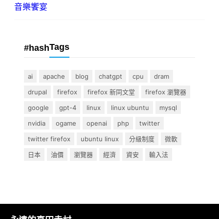
音樂饗宴
Tags
#hash
ai
apache
blog
chatgpt
cpu
dram
drupal
firefox
firefox 新同文堂
firefox 瀏覽器
google
gpt-4
linux
linux ubuntu
mysql
nvidia
ogame
openai
php
twitter
twitter firefox
ubuntu linux
分級制度
微軟
日本
油價
瀏覽器
經濟
資安
輸入法