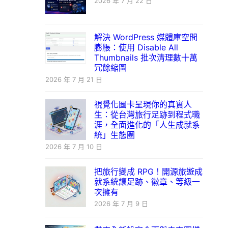
2026 年 7 月 22 日
解決 WordPress 媒體庫空間
膨脹：使用 Disable All
Thumbnails 批次清理數十萬
冗餘縮圖
2026 年 7 月 21 日
視覺化圖卡呈現你的真實人
生：從台灣旅行足跡到程式職
涯，全面進化的「人生成就系
統」生態圈
2026 年 7 月 10 日
把旅行變成 RPG！開源旅遊成
就系統讓足跡、徽章、等級一
次擁有
2026 年 7 月 9 日