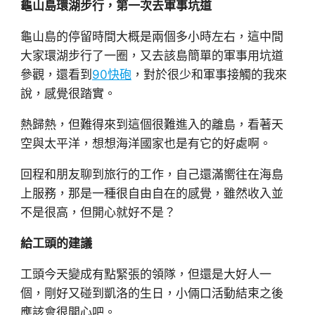
龜山島環湖步行，第一次去軍事坑道
龜山島的停留時間大概是兩個多小時左右，這中間
大家環湖步行了一圈，又去該島簡單的軍事用坑道
參觀，還看到
90快砲
，對於很少和軍事接觸的我來
說，感覺很踏實。
熱歸熱，但難得來到這個很難進入的離島，看著天
空與太平洋，想想海洋國家也是有它的好處啊。
回程和朋友聊到旅行的工作，自己還滿嚮往在海島
上服務，那是一種很自由自在的感覺，雖然收入並
不是很高，但開心就好不是？
給工頭的建議
工頭今天變成有點緊張的領隊，但還是大好人一
個，剛好又碰到凱洛的生日，小倆口活動結束之後
應該會很開心吧。