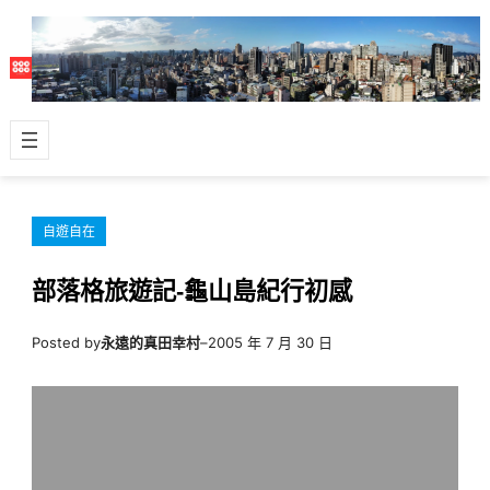
跳
至
主
要
內
容
自遊自在
部落格旅遊記-龜山島紀行初感
Posted by
永遠的真田幸村
–
2005 年 7 月 30 日