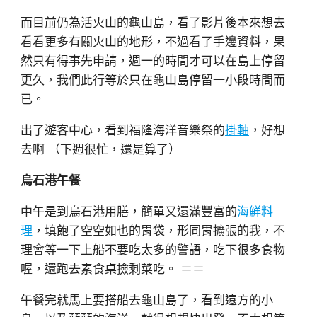
而目前仍為活火山的龜山島，看了影片後本來想去
看看更多有關火山的地形，不過看了手邊資料，果
然只有得事先申請，週一的時間才可以在島上停留
更久，我們此行等於只在龜山島停留一小段時間而
已。
出了遊客中心，看到福隆海洋音樂祭的
掛軸
，好想
去啊 （下週很忙，還是算了）
烏石港午餐
中午是到烏石港用膳，簡單又還滿豐富的
海鮮料
理
，填飽了空空如也的胃袋，形同胃擴張的我，不
理會等一下上船不要吃太多的警語，吃下很多食物
喔，還跑去素食桌撿剩菜吃。 ＝＝
午餐完就馬上要搭船去龜山島了，看到遠方的小