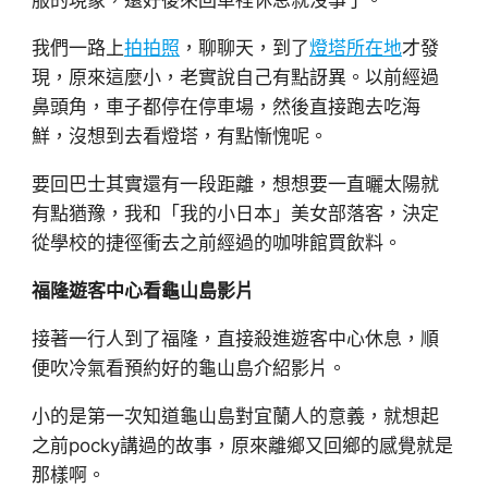
我們一路上
拍拍照
，聊聊天，到了
燈塔所在地
才發
現，原來這麼小，老實說自己有點訝異。以前經過
鼻頭角，車子都停在停車場，然後直接跑去吃海
鮮，沒想到去看燈塔，有點慚愧呢。
要回巴士其實還有一段距離，想想要一直曬太陽就
有點猶豫，我和「我的小日本」美女部落客，決定
從學校的捷徑衝去之前經過的咖啡館買飲料。
福隆遊客中心看龜山島影片
接著一行人到了福隆，直接殺進遊客中心休息，順
便吹冷氣看預約好的龜山島介紹影片。
小的是第一次知道龜山島對宜蘭人的意義，就想起
之前pocky講過的故事，原來離鄉又回鄉的感覺就是
那樣啊。