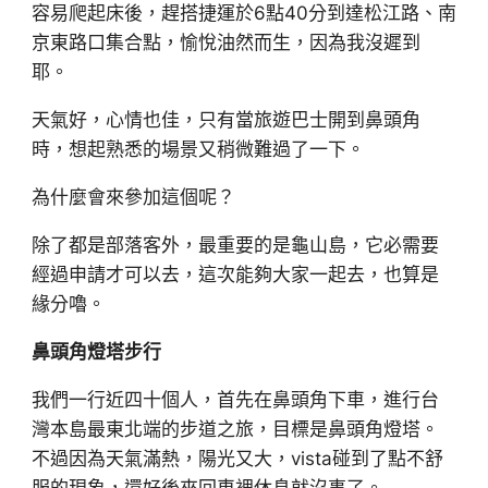
容易爬起床後，趕搭捷運於6點40分到達松江路、南
京東路口集合點，愉悅油然而生，因為我沒遲到
耶。
天氣好，心情也佳，只有當旅遊巴士開到鼻頭角
時，想起熟悉的場景又稍微難過了一下。
為什麼會來參加這個呢？
除了都是部落客外，最重要的是龜山島，它必需要
經過申請才可以去，這次能夠大家一起去，也算是
緣分嚕。
鼻頭角燈塔步行
我們一行近四十個人，首先在鼻頭角下車，進行台
灣本島最東北端的步道之旅，目標是鼻頭角燈塔。
不過因為天氣滿熱，陽光又大，vista碰到了點不舒
服的現象，還好後來回車裡休息就沒事了。