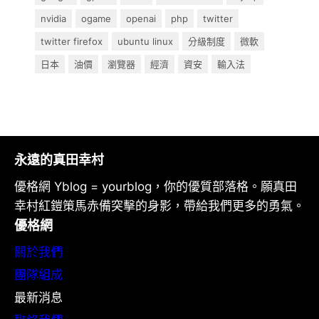
nvidia
ogame
openai
php
twitter
twitter firefox
ubuntu linux
分級制度
微軟
日本
油價
瀏覽器
經濟
資安
輸入法
永遠的真田幸村
優格網 Yblog = yourblog，你的優質部落格。願真田
幸村紅鎧策馬赤備突擊的身影，帶給我們更多的勇氣。
優格網
關於我們
團隊組成
最新消息