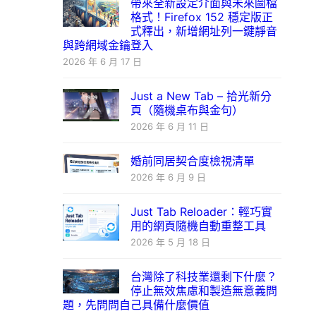
帶來全新設定介面與未來圖檔
格式！Firefox 152 穩定版正
式釋出，新增網址列一鍵靜音
與跨網域金鑰登入
2026 年 6 月 17 日
Just a New Tab – 拾光新分
頁（隨機桌布與金句）
2026 年 6 月 11 日
婚前同居契合度檢視清單
2026 年 6 月 9 日
Just Tab Reloader：輕巧實
用的網頁隨機自動重整工具
2026 年 5 月 18 日
台灣除了科技業還剩下什麼？
停止無效焦慮和製造無意義問
題，先問問自己具備什麼價值