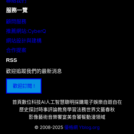
聯絡我們
服務一覽
顧問服務
推薦網站:CyberQ
網站設計與建構
合作提案
RSS
歡迎追蹤我們的最新消息
歡迎訂閱 !
首頁
數位科技
AI人工智慧
聰明採購
電子娛樂
自遊自在
歷史探討
時事評論
教育學習
法務世界
文藝春秋
影像藝術
音樂饗宴
美食饕餮
動漫領域
© 2008-2025
優格網 Yblog.org