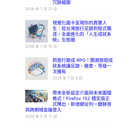
冗餘縮圖
2026 年 7 月 21 日
視覺化圖卡呈現你的真實人
生：從台灣旅行足跡到程式職
涯，全面進化的「人生成就系
統」生態圈
2026 年 7 月 10 日
把旅行變成 RPG！開源旅遊成
就系統讓足跡、徽章、等級一
次擁有
2026 年 7 月 9 日
帶來全新設定介面與未來圖檔
格式！Firefox 152 穩定版正
式釋出，新增網址列一鍵靜音
與跨網域金鑰登入
2026 年 6 月 17 日