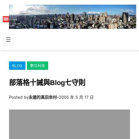
跳
至
主
要
內
容
BLOG
數位科技
部落格十誡與Blog七守則
Posted by
永遠的真田幸村
–
2005 年 5 月 17 日