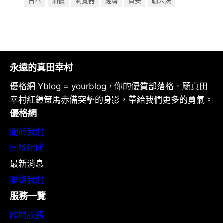
日本
油價
瀏覽器
經濟
資安
輸入法
永遠的真田幸村
優格網 Yblog = yourblog，你的優質部落格。願真田
幸村紅鎧策馬赤備突擊的身影，帶給我們更多的勇氣。
優格網
關於我們
團隊組成
最新消息
聯絡我們
服務一覽
顧問服務