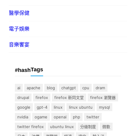
醫學保健
電子娛樂
音樂饗宴
Tags
#hash
ai
apache
blog
chatgpt
cpu
dram
drupal
firefox
firefox 新同文堂
firefox 瀏覽器
google
gpt-4
linux
linux ubuntu
mysql
nvidia
ogame
openai
php
twitter
twitter firefox
ubuntu linux
分級制度
微軟