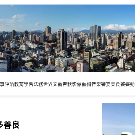
事評論
教育學習
法務世界
文藝春秋
影像藝術
音樂饗宴
美食饕餮
動
多善良