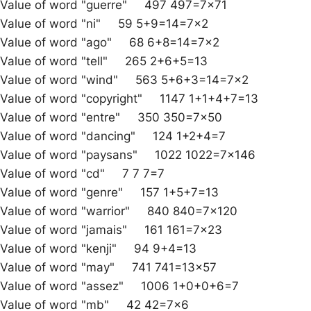
Value of word "guerre" 497 497=7×71
Value of word "ni" 59 5+9=14=7×2
Value of word "ago" 68 6+8=14=7×2
Value of word "tell" 265 2+6+5=13
Value of word "wind" 563 5+6+3=14=7×2
Value of word "copyright" 1147 1+1+4+7=13
Value of word "entre" 350 350=7×50
Value of word "dancing" 124 1+2+4=7
Value of word "paysans" 1022 1022=7×146
Value of word "cd" 7 7 7=7
Value of word "genre" 157 1+5+7=13
Value of word "warrior" 840 840=7×120
Value of word "jamais" 161 161=7×23
Value of word "kenji" 94 9+4=13
Value of word "may" 741 741=13×57
Value of word "assez" 1006 1+0+0+6=7
Value of word "mb" 42 42=7×6