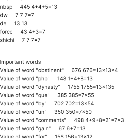
nbsp 445 4+4+5=13
dw 7 7 7=7
de 13 13
force 43 4+3=7
shichi 7 7 7=7
Important words
Value of word "obstinent" 676 676=13x13x4
Value of word "php" 148 1+4+8=13
Value of word "dynasty" 1755 1755=13×135
Value of word "que" 385 385=7×55
Value of word "by" 702 702=13×54
Value of word "un" 350 350=7×50
Value of word "comments" 498 4+9+8=21=7×3
Value of word "gain" 67 6+7=13
Value of word "for" 156 156=13×12