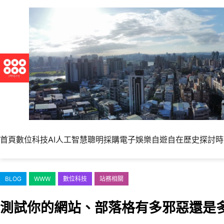
跳
至
主
要
內
容
首頁
數位科技
AI人工智慧
聰明採購
電子娛樂
自遊自在
歷史探討
時
BLOG
WWW
數位科技
站務相關
測試你的網站、部落格有多邪惡還是