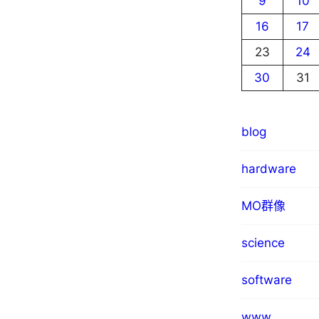
9
10
16
17
23
24
30
31
blog
hardware
MO群像
science
software
www