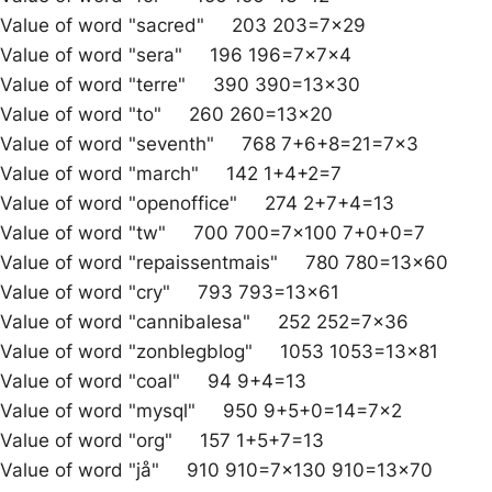
Value of word "sacred" 203 203=7×29
Value of word "sera" 196 196=7x7x4
Value of word "terre" 390 390=13×30
Value of word "to" 260 260=13×20
Value of word "seventh" 768 7+6+8=21=7×3
Value of word "march" 142 1+4+2=7
Value of word "openoffice" 274 2+7+4=13
Value of word "tw" 700 700=7×100 7+0+0=7
Value of word "repaissentmais" 780 780=13×60
Value of word "cry" 793 793=13×61
Value of word "cannibalesa" 252 252=7×36
Value of word "zonblegblog" 1053 1053=13×81
Value of word "coal" 94 9+4=13
Value of word "mysql" 950 9+5+0=14=7×2
Value of word "org" 157 1+5+7=13
Value of word "jå" 910 910=7×130 910=13×70