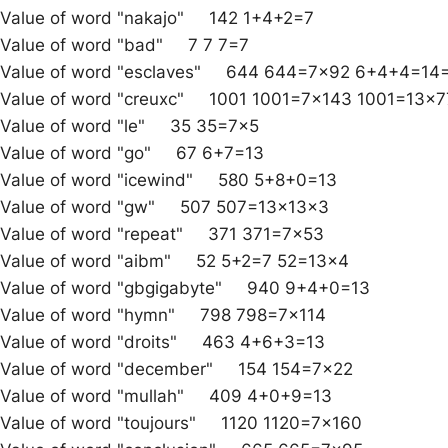
Value of word "nakajo" 142 1+4+2=7
Value of word "bad" 7 7 7=7
Value of word "esclaves" 644 644=7×92 6+4+4=14
Value of word "creuxc" 1001 1001=7×143 1001=13×7
Value of word "le" 35 35=7×5
Value of word "go" 67 6+7=13
Value of word "icewind" 580 5+8+0=13
Value of word "gw" 507 507=13x13x3
Value of word "repeat" 371 371=7×53
Value of word "aibm" 52 5+2=7 52=13×4
Value of word "gbgigabyte" 940 9+4+0=13
Value of word "hymn" 798 798=7×114
Value of word "droits" 463 4+6+3=13
Value of word "december" 154 154=7×22
Value of word "mullah" 409 4+0+9=13
Value of word "toujours" 1120 1120=7×160