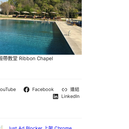
教堂 Ribbon Chapel
ouTube
Facebook
連結
LinkedIn
Just Ad Blocker 上架 Chrome