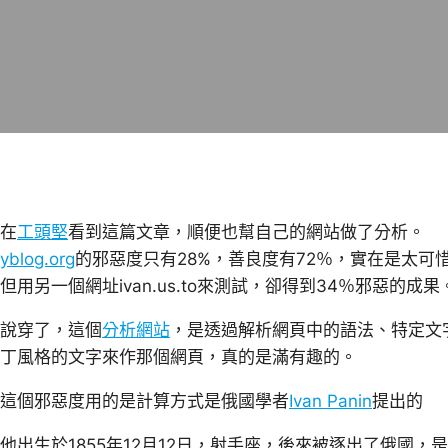
在
工頭堅
看到這篇文章，順便也幫自己的網站做了分析。
yblog.org
的邪惡度只有28%，善良度有72％，實在是太可
但用另一個網址ivan.us.to來測試，卻得到34％邪惡的成果
說穿了，這個
分析網站
，是透過解析網頁中的語法、特定文
丁風格的文字來作那個網頁，真的是滿有趣的。
這個邪惡度用的是計算方式是俄國學者
Ivan Panin
提出的
他出生於1855年12月12日，射手座，後來被逐出了俄國，