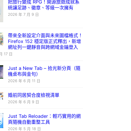
把旅行變成 RPG！開源旅遊成就系
統讓足跡、徽章、等級一次擁有
2026 年 7 月 9 日
帶來全新設定介面與未來圖檔格式！
Firefox 152 穩定版正式釋出，新增
網址列一鍵靜音與跨網域金鑰登入
月 17 日
Just a New Tab – 拾光新分頁（隨
機桌布與金句）
2026 年 6 月 11 日
婚前同居契合度檢視清單
2026 年 6 月 9 日
Just Tab Reloader：輕巧實用的網
頁隨機自動重整工具
2026 年 5 月 18 日