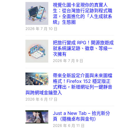
視覺化圖卡呈現你的真實人
生：從台灣旅行足跡到程式職
涯，全面進化的「人生成就系
統」生態圈
2026 年 7 月 10 日
把旅行變成 RPG！開源旅遊成
就系統讓足跡、徽章、等級一
次擁有
2026 年 7 月 9 日
帶來全新設定介面與未來圖檔
格式！Firefox 152 穩定版正
式釋出，新增網址列一鍵靜音
與跨網域金鑰登入
2026 年 6 月 17 日
Just a New Tab – 拾光新分
頁（隨機桌布與金句）
2026 年 6 月 11 日