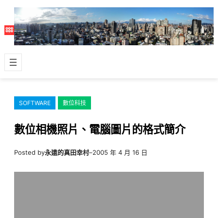
跳
至
主
要
內
容
SOFTWARE
數位科技
數位相機照片、電腦圖片的格式簡介
Posted by
永遠的真田幸村
–
2005 年 4 月 16 日