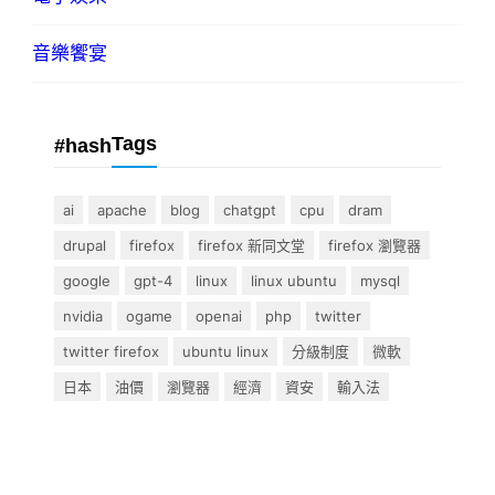
音樂饗宴
Tags
#hash
ai
apache
blog
chatgpt
cpu
dram
drupal
firefox
firefox 新同文堂
firefox 瀏覽器
google
gpt-4
linux
linux ubuntu
mysql
nvidia
ogame
openai
php
twitter
twitter firefox
ubuntu linux
分級制度
微軟
日本
油價
瀏覽器
經濟
資安
輸入法