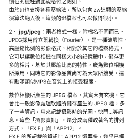
價位的機種對此規格付之闕如。
由於tif也支援各種壓縮法，所以包含lzw這類的壓縮
演算法納入後，這類的tif檔案也可以做得很小。
2、
jpg/jpeg
：兩者格式一樣，附檔名不同而已。
JPEG採用傅立葉轉換（Fourier），是一種破壞性、
高壓縮比例的影像格式，相對於其它的檔案格式，
它可以讓數位相機在同樣大小的記憶體中，儲存更
多的相片。基於其壓縮比高的特性，廣為數位相機
所採用，同時它的影像品質尚可為大眾所接受，這
有點滿類似MP3在音質上的接受程度。
數位相機所產生的 JPEG 檔案，其實大有玄機，它
會比一般影像處理軟體所儲存產生的 JPEG 檔，多
了一些資訊，用來記載攝影時的光圈、快門…等訊
息。這些「攝影資訊」，還分成兩種較著名的排列
方式，「EXIF」與「APP12」。
EXIF 的所記載的資訊比 APP12 還要多，幾乎已經