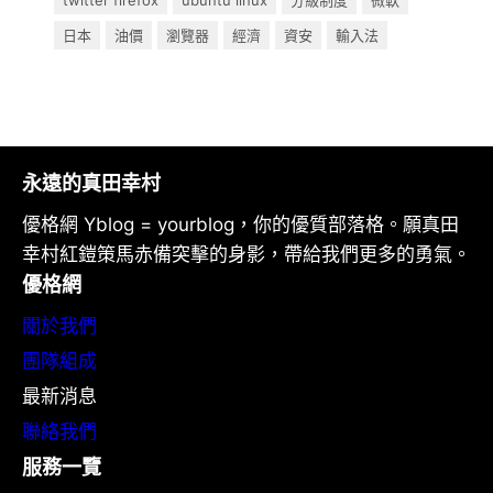
twitter firefox
ubuntu linux
分級制度
微軟
日本
油價
瀏覽器
經濟
資安
輸入法
永遠的真田幸村
優格網 Yblog = yourblog，你的優質部落格。願真田
幸村紅鎧策馬赤備突擊的身影，帶給我們更多的勇氣。
優格網
關於我們
團隊組成
最新消息
聯絡我們
服務一覽