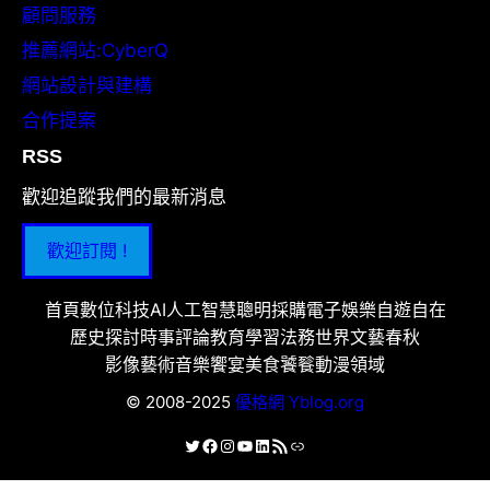
顧問服務
推薦網站:CyberQ
網站設計與建構
合作提案
RSS
歡迎追蹤我們的最新消息
歡迎訂閱 !
首頁
數位科技
AI人工智慧
聰明採購
電子娛樂
自遊自在
歷史探討
時事評論
教育學習
法務世界
文藝春秋
影像藝術
音樂饗宴
美食饕餮
動漫領域
© 2008-2025
優格網 Yblog.org
X
Facebook
Instagram
YouTube
LinkedIn
RSS 資訊提供
連結