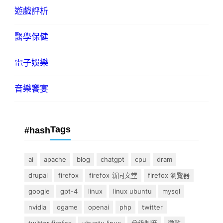
遊戲評析
醫學保健
電子娛樂
音樂饗宴
Tags
#hash
ai
apache
blog
chatgpt
cpu
dram
drupal
firefox
firefox 新同文堂
firefox 瀏覽器
google
gpt-4
linux
linux ubuntu
mysql
nvidia
ogame
openai
php
twitter