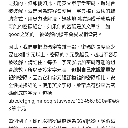
之類的。但即便如此，用英文單字當密碼，還是會
被破解，這是因為駭客會使用「字典檔」這樣的輔
助方式，用暴力破解法，迅速地測試過成千成萬種
可能的密碼組合，如果你的密碼是英文單字，如
good之類的，被破解的機率會變成相當高。
因此，我們要把密碼變複雜一點。密碼的長度至少
要在8個字元以上，密碼的字元數越長，越越不容易
被破解。請記住，每多一字元就增加密碼可能的組
合總數。所以要設定字元長，但
對自己來說簡單好
記
的密碼，因為它和字元短卻複雜的密碼相比，安
全性是接近的。使用英文字母、數字與符號來當密
碼組成的字元，包括
abcdefghigjlmnopqrstuvwxyz1234567890#$%@
&等字元。
舉個例子，你可以把密碼設定為56a1jf29，類似這