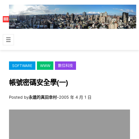
跳
至
主
要
內
容
SOFTWARE
WWW
數位科技
帳號密碼安全學(一)
Posted by
永遠的真田幸村
–
2005 年 4 月 1 日