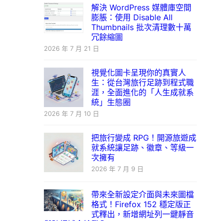
解決 WordPress 媒體庫空間
膨脹：使用 Disable All
Thumbnails 批次清理數十萬
冗餘縮圖
2026 年 7 月 21 日
視覺化圖卡呈現你的真實人
生：從台灣旅行足跡到程式職
涯，全面進化的「人生成就系
統」生態圈
2026 年 7 月 10 日
把旅行變成 RPG！開源旅遊成
就系統讓足跡、徽章、等級一
次擁有
2026 年 7 月 9 日
帶來全新設定介面與未來圖檔
格式！Firefox 152 穩定版正
式釋出，新增網址列一鍵靜音