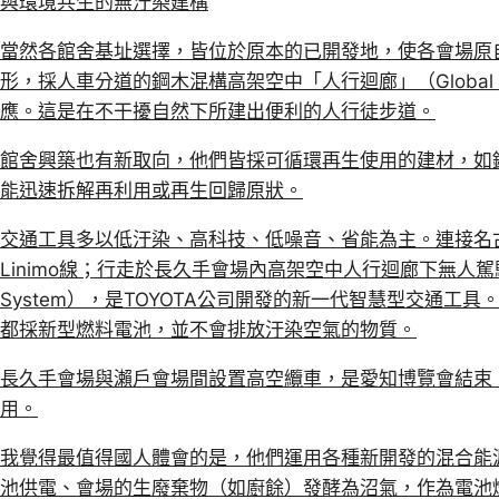
與環境共生的無汙染建構
當然各館舍基址選擇，皆位於原本的已開發地，使各會場原
形，採人車分道的鋼木混構高架空中「人行迴廊」（Global
應。這是在不干擾自然下所建出便利的人行徒步道。
館舍興築也有新取向，他們皆採可循環再生使用的建材，如
能迅速拆解再利用或再生回歸原狀。
交通工具多以低汙染、高科技、低噪音、省能為主。連接名
Linimo線；行走於長久手會場內高架空中人行迴廊下無人駕駛的IMTS（In
System），是TOYOTA公司開發的新一代智慧型交通工
都採新型燃料電池，並不會排放汙染空氣的物質。
長久手會場與瀨戶會場間設置高空纜車，是愛知博覽會結束
用。
我覺得最值得國人體會的是，他們運用各種新開發的混合能
池供電、會場的生廢棄物（如廚餘）發酵為沼氣，作為電池