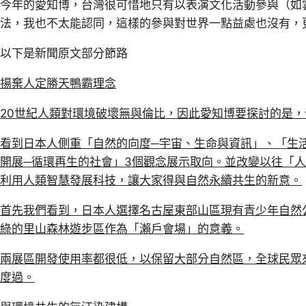
今年的愛知博，台灣很可惜地只有以表演文化活動參與（如
法，我也不太能認同，這樣的參與對世界一點益處也沒有，
以下是新聞原文部分節路
揚棄人定勝天鴨霸理念
20世紀人類對環境破壞無與倫比，因此愛知博要探討的是
看到日本人側重「自然的向度─宇宙、生命與資訊」、「生
開展─循環再生的社會」3個觀念展示取向。並改變以往「
利用人類智慧發展科技，讓大家得與自然永續共生的新意。
首先我們看到，日本人選擇名古屋東部山區現有青少年自然
綠的里山森林遊步區作為「瀨戶會場」的意義。
兩展區開發使用率都很低，以保留大部分自然區，全球民眾
度過。