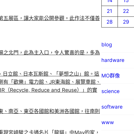
14
15
21
22
第五展區，讓大家能公開參觀。此作法不僅善
28
29
blog
場之北門，此為主入口，令人驚喜的是，多為
hardware
館、日立館、日本瓦斯館、「夢想之山」館。這
MO群像
側有「歡樂」電力館、JR東海館、展覽車館、
cle, Reduce and Reuse）」的實
science
software
東、南亞、東亞各國館和美洲各國館，往南則
www
重現宮崎駿之卡通名片「龍貓」中May的家，