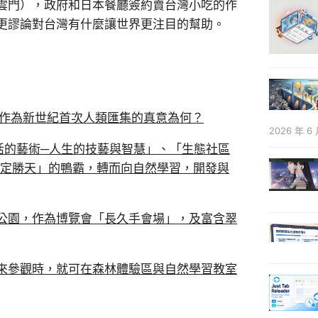
雲門），政府和日本餐廳簽約賣台灣小吃的作
更謬論對台灣有什麼讓世界更注目的幫助。
，作為新世紀首次人類匯集的真意為何？
2026 年 6 
活的藝術─人生的技藝與智慧」、「生態社區
人定勝天」的鴨霸，轉而向自然學習，開發與
公園，作為博覽會「長久手會場」，及富含翠
來參觀時，就可在森林體驗區與自然學習教室