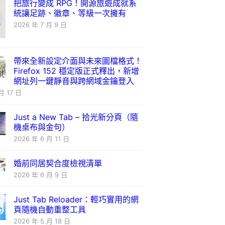
把旅行變成 RPG！開源旅遊成就系
統讓足跡、徽章、等級一次擁有
2026 年 7 月 9 日
帶來全新設定介面與未來圖檔格式！
Firefox 152 穩定版正式釋出，新增
網址列一鍵靜音與跨網域金鑰登入
月 17 日
Just a New Tab – 拾光新分頁（隨
機桌布與金句）
2026 年 6 月 11 日
婚前同居契合度檢視清單
2026 年 6 月 9 日
Just Tab Reloader：輕巧實用的網
頁隨機自動重整工具
2026 年 5 月 18 日