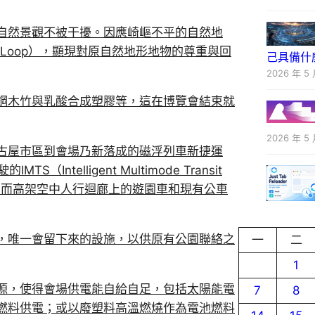
自然景觀不被干擾。因應崎嶇不平的自然地
 Loop），顯現對原自然地形地物的尊重與回
己具備什
2026 年 5 
鋼木竹與乳酸合成塑膠等，這在博覽會結束就
2026 年 5 
古屋市區到會場乃新落成的磁浮列車新捷運
telligent Multimode Transit
具。而高架空中人行迴廊上的遊園車和現有公車
，唯一會留下來的設施，以供原有公園聯絡之
一
二
1
源，使得會場供電能自給自足，包括太陽能電
7
8
燃料供電；或以廢塑料高溫燃燒作為電池燃料