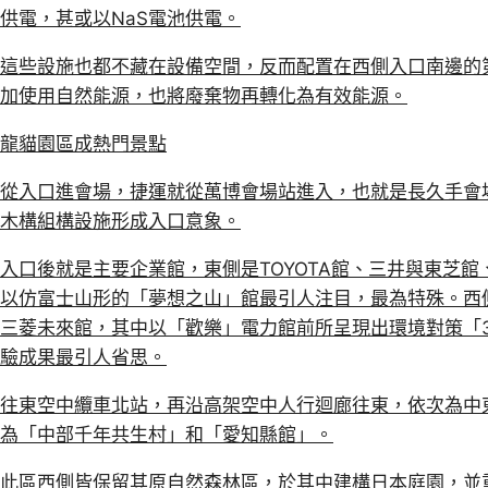
供電，甚或以NaS電池供電。
這些設施也都不藏在設備空間，反而配置在西側入口南邊的
加使用自然能源，也將廢棄物再轉化為有效能源。
龍貓園區成熱門景點
從入口進會場，捷運就從萬博會場站進入，也就是長久手會
木構組構設施形成入口意象。
入口後就是主要企業館，東側是TOYOTA館、三井與東芝
以仿富士山形的「夢想之山」館最引人注目，最為特殊。西
三菱未來館，其中以「歡樂」電力館前所呈現出環境對策「3R（Recy
驗成果最引人省思。
往東空中纜車北站，再沿高架空中人行迴廊往東，依次為中
為「中部千年共生村」和「愛知縣館」。
此區西側皆保留其原自然森林區，於其中建構日本庭園，並