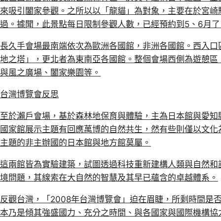
來吸引闔家參觀。之所以以「龍貓」為對象，主要在於宮崎
過。據聞，此景點每日限制參觀人數，已經預約到5、6月了
長久手會場最南端依次為歐洲各國館，非洲各國館。西入口
地之塔」，更北者為東南亞各國館。整個會場西側為遊憩區
與風之廣場、闔家樂園等。
台灣博覽會反思
至於瀨戶會場，基於森林地保育與體驗，主為日本館與愛知
國家館展示主題有回應萬博的自然共生，然有些則僅以文化
主題的非主辦國的日本館與地方館莫屬。
這兩館皆為實驗建築，試圖透過科技重新建構人類與自然和
境問題，其線索在大自然的智慧及其早已蘊含的卓越體系。
反觀台灣，「2008年台灣博覽會」迫在眉睫，所剩時間是
本乃是傾其強盛國力、充分之時間、與各國家與國際機構協