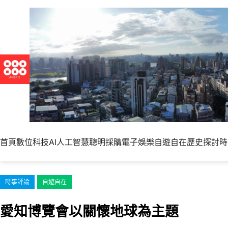
跳
至
主
要
內
容
首頁
數位科技
AI人工智慧
聰明採購
電子娛樂
自遊自在
歷史探討
時
時事評論
自遊自在
愛知博覽會以關懷地球為主題