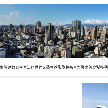
事評論
教育學習
法務世界
文藝春秋
影像藝術
音樂饗宴
美食饕餮
動