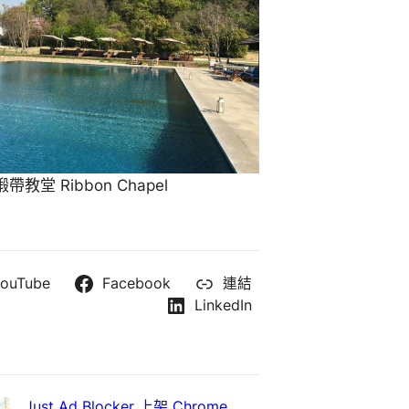
教堂 Ribbon Chapel
ouTube
Facebook
連結
LinkedIn
Just Ad Blocker 上架 Chrome