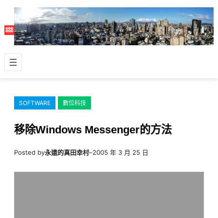
跳
至
主
要
內
容
SOFTWARE
數位科技
移除Windows Messenger的方法
Posted by
永遠的真田幸村
–
2005 年 3 月 25 日