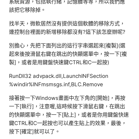
系統資源，包括執行緒，記憶體等等，所以我們應
該把它移除掉。
找半天，微軟居然沒有提供這個軟體的移除方式，
連控制台裡面的新增移除都沒有?這下該怎麼辦呢?
別擔心，先把下面列出的這行字串選起來[複製](選
起來後按滑鼠右鍵在跳出的快顯選單中，按一下[複
製]，或者是用鍵盤快速鍵CTRL和C一起按)
RunDll32 advpack.dll,LaunchINFSection
%windir%INFmsmsgs.inf,BLC.Remove
接著按一下Windows畫面中左下角的[開始]，再按
一下[執行]，注意喔,這時候按下滑鼠右鍵，在跳出
的快顯選單中，按一下[貼上]，或者是你用鍵盤快速
鍵CTRL和C一起按也可以產生貼上的效果，最後，
按下[確定]就可以了。