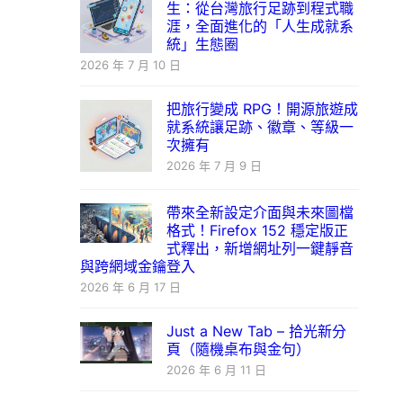
生：從台灣旅行足跡到程式職
涯，全面進化的「人生成就系
統」生態圈
2026 年 7 月 10 日
把旅行變成 RPG！開源旅遊成
就系統讓足跡、徽章、等級一
次擁有
2026 年 7 月 9 日
帶來全新設定介面與未來圖檔
格式！Firefox 152 穩定版正
式釋出，新增網址列一鍵靜音
與跨網域金鑰登入
2026 年 6 月 17 日
Just a New Tab – 拾光新分
頁（隨機桌布與金句）
2026 年 6 月 11 日