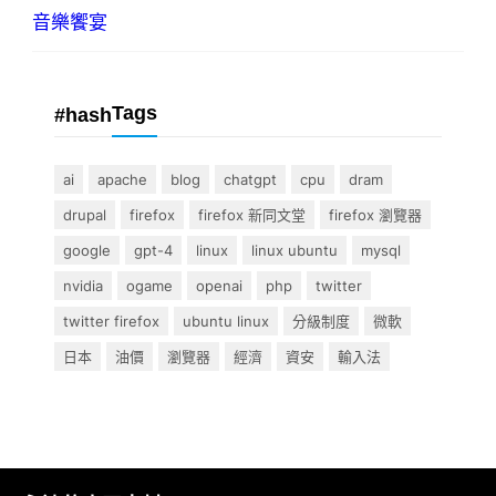
音樂饗宴
Tags
#hash
ai
apache
blog
chatgpt
cpu
dram
drupal
firefox
firefox 新同文堂
firefox 瀏覽器
google
gpt-4
linux
linux ubuntu
mysql
nvidia
ogame
openai
php
twitter
twitter firefox
ubuntu linux
分級制度
微軟
日本
油價
瀏覽器
經濟
資安
輸入法