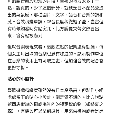
角的語音屬於短短的片段，重複的地方太多了一
點，說真的，少了這個部分，就缺乏日本產品營造
出的氣氛感，那種圖片、文字、語音和音樂的調和
感。音效稍嫌單調，聲音長度稍微短了些，豐富但
有時候觸發時有點突兀，比方說像哭聲突然冒出
來，會有點被嚇到。
但就音樂表現來看，這款遊戲的配樂還算動聽，每
個女主角出場的音樂也滿有味道的。顯示製作單位
在音樂的使用上有可取之處，但加強音效的配合會
更好才對。
貼心的小設計
整體遊戲精緻度雖然沒有日本產品高，但製作小組
處處留下的貼心小設計，倒是滿不錯的。比方說點
選商店街道的樹或場景內的特定標的物（如終夏之
森），有機會可以拿到道具，用來當禮物或者是進