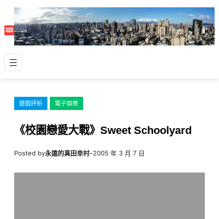
跳
至
主
要
內
容
遊戲評析
電子娛樂
《校園戀愛大戰》Sweet Schoolyard
Posted by
永遠的真田幸村
–
2005 年 3 月 7 日