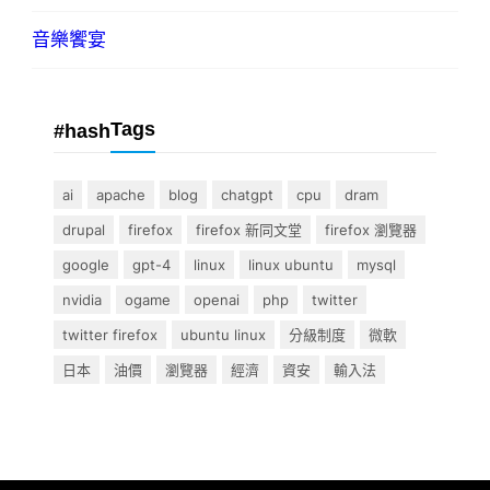
音樂饗宴
Tags
#hash
ai
apache
blog
chatgpt
cpu
dram
drupal
firefox
firefox 新同文堂
firefox 瀏覽器
google
gpt-4
linux
linux ubuntu
mysql
nvidia
ogame
openai
php
twitter
twitter firefox
ubuntu linux
分級制度
微軟
日本
油價
瀏覽器
經濟
資安
輸入法