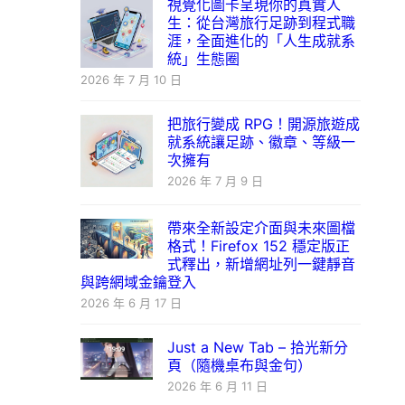
視覺化圖卡呈現你的真實人
生：從台灣旅行足跡到程式職
涯，全面進化的「人生成就系
統」生態圈
2026 年 7 月 10 日
把旅行變成 RPG！開源旅遊成
就系統讓足跡、徽章、等級一
次擁有
2026 年 7 月 9 日
帶來全新設定介面與未來圖檔
格式！Firefox 152 穩定版正
式釋出，新增網址列一鍵靜音
與跨網域金鑰登入
2026 年 6 月 17 日
Just a New Tab – 拾光新分
頁（隨機桌布與金句）
2026 年 6 月 11 日