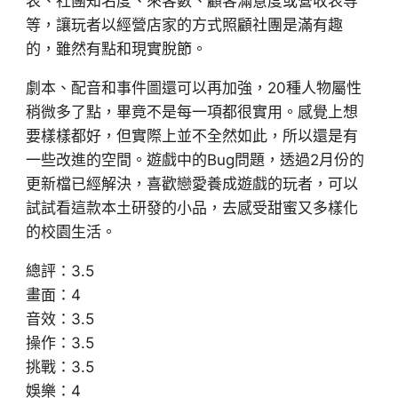
表、社團知名度、來客數、顧客滿意度或營收表等
等，讓玩者以經營店家的方式照顧社團是滿有趣
的，雖然有點和現實脫節。
劇本、配音和事件圖還可以再加強，20種人物屬性
稍微多了點，畢竟不是每一項都很實用。感覺上想
要樣樣都好，但實際上並不全然如此，所以還是有
一些改進的空間。遊戲中的Bug問題，透過2月份的
更新檔已經解決，喜歡戀愛養成遊戲的玩者，可以
試試看這款本土研發的小品，去感受甜蜜又多樣化
的校園生活。
總評：3.5
畫面：4
音效：3.5
操作：3.5
挑戰：3.5
娛樂：4