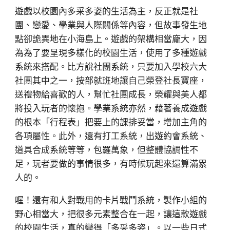
遊戲以校園內多采多姿的生活為主，反正就是社
團、戀愛、學業與人際關係等內容，但故事發生地
點卻詭異地在小海島上。遊戲的架構相當龐大，因
為為了要呈現多樣化的校園生活，使用了多種遊戲
系統來搭配。比方說社團系統，只要加入學校六大
社團其中之一，按部就班地讓自己榮登社長寶座，
送禮物給喜歡的人，幫忙社團成長，榮耀與美人都
將投入玩者的懷抱。學業系統亦然，藉著養成遊戲
的根本「行程表」把要上的課排妥當，增加主角的
各項屬性。此外，還有打工系統，出遊約會系統、
道具合成系統等等，包羅萬象，但整體協調性不
足，玩者要做的事情很多，有時候玩起來還算滿累
人的。
喔！還有和人對戰用的卡片戰鬥系統，製作小組的
野心相當大，把很多元素整合在一起，讓這款遊戲
的校園生活，真的變得「多采多姿」。以一些日式