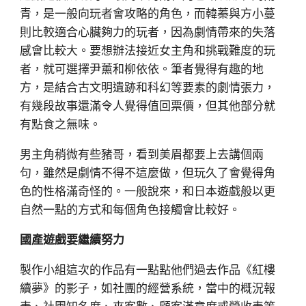
青，是一般向玩者會攻略的角色，而韓蓁與方小蔓
則比較適合心臟夠力的玩者，因為劇情帶來的失落
感會比較大。要想辦法接近女主角和挑戰難度的玩
者，就可選擇尹薰和柳依依。筆者覺得有趣的地
方，是結合古文明遺跡和科幻等要素的劇情張力，
有幾段故事還滿令人覺得值回票價，但其他部分就
有點食之無味。
男主角稍微有些豬哥，看到美眉都要上去講個兩
句，雖然是劇情不得不這麼做，但玩久了會覺得角
色的性格滿奇怪的。一般說來，和日本遊戲般以更
自然一點的方式和每個角色接觸會比較好。
國產遊戲要繼續努力
製作小組這次的作品有一點點他們過去作品《紅樓
續夢》的影子，如社團的經營系統，當中的概況報