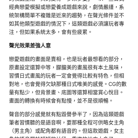
經典戀愛模擬或戀愛養成遊戲來說，劇情嚴謹，系
統架構簡單不複雜是近來的趨勢，在聲光條件並不
如其他類型遊戲的情況下，這類遊戲必須讓玩者專
注，但如果系統太多，會有些疲累。
聲光效果差強人意
戀愛遊戲的畫面是賣相，也是玩者最想看的部分，
原畫設定還算中等，朦朧美的畫風很有本土風味，
習慣日式畫風的玩者一定會覺得比較有特色，但相
對地，也會覺得欠缺那種日式唯美的感覺。CG的數
量有點少，但背景畫、底圖等還算相當賞心悅目。
畫面的轉換有時候會有點慢，並不是很順暢。
聲音的部分感覺就有點毀譽參半了，因為這類遊戲
筆者習慣聽的是語音啊，要那種全程可供略女主角
（男主角）或配角都有語音的。但這款遊戲，女主