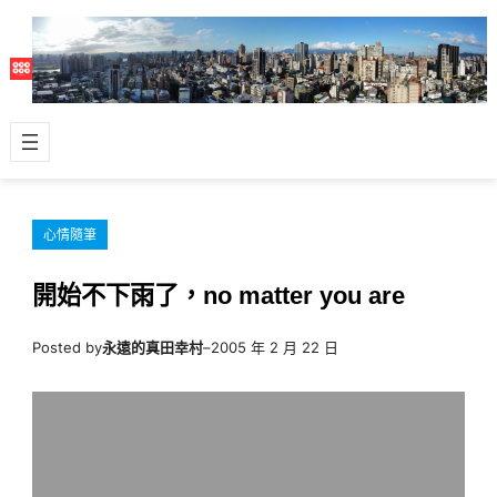
跳
至
主
要
內
容
心情隨筆
開始不下雨了，no matter you are
Posted by
永遠的真田幸村
–
2005 年 2 月 22 日