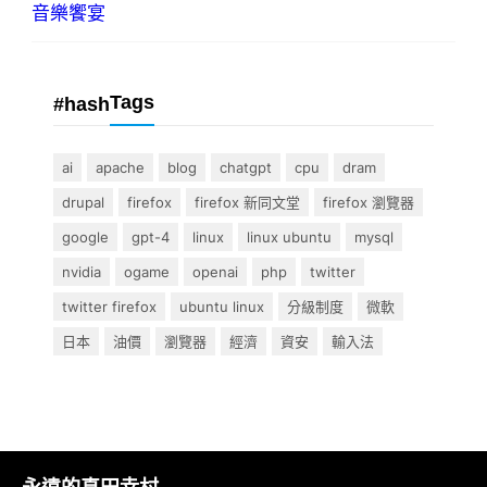
音樂饗宴
Tags
#hash
ai
apache
blog
chatgpt
cpu
dram
drupal
firefox
firefox 新同文堂
firefox 瀏覽器
google
gpt-4
linux
linux ubuntu
mysql
nvidia
ogame
openai
php
twitter
twitter firefox
ubuntu linux
分級制度
微軟
日本
油價
瀏覽器
經濟
資安
輸入法