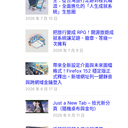
生：從台灣旅行足跡到程式職
涯，全面進化的「人生成就系
統」生態圈
2026 年 7 月 10 日
把旅行變成 RPG！開源旅遊成
就系統讓足跡、徽章、等級一
次擁有
2026 年 7 月 9 日
帶來全新設定介面與未來圖檔
格式！Firefox 152 穩定版正
式釋出，新增網址列一鍵靜音
與跨網域金鑰登入
2026 年 6 月 17 日
Just a New Tab – 拾光新分
頁（隨機桌布與金句）
2026 年 6 月 11 日