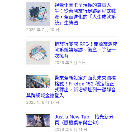
視覺化圖卡呈現你的真實人
生：從台灣旅行足跡到程式職
涯，全面進化的「人生成就系
統」生態圈
2026 年 7 月 10 日
把旅行變成 RPG！開源旅遊成
就系統讓足跡、徽章、等級一
次擁有
2026 年 7 月 9 日
帶來全新設定介面與未來圖檔
格式！Firefox 152 穩定版正
式釋出，新增網址列一鍵靜音
與跨網域金鑰登入
2026 年 6 月 17 日
Just a New Tab – 拾光新分
頁（隨機桌布與金句）
2026 年 6 月 11 日