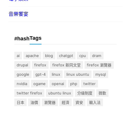
音樂饗宴
Tags
#hash
ai
apache
blog
chatgpt
cpu
dram
drupal
firefox
firefox 新同文堂
firefox 瀏覽器
google
gpt-4
linux
linux ubuntu
mysql
nvidia
ogame
openai
php
twitter
twitter firefox
ubuntu linux
分級制度
微軟
日本
油價
瀏覽器
經濟
資安
輸入法