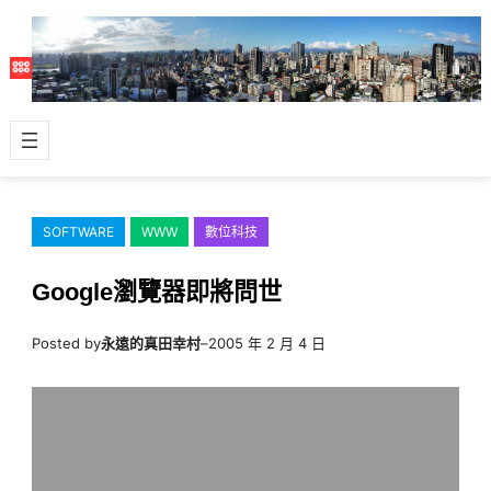
跳
至
主
要
內
容
SOFTWARE
WWW
數位科技
Google瀏覽器即將問世
Posted by
永遠的真田幸村
–
2005 年 2 月 4 日