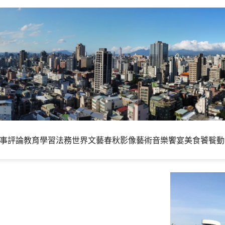
事評論
教育學習
法務世界
文藝春秋
影像藝術
音樂饗宴
美食饕餮
動