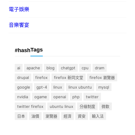
電子娛樂
音樂饗宴
Tags
#hash
ai
apache
blog
chatgpt
cpu
dram
drupal
firefox
firefox 新同文堂
firefox 瀏覽器
google
gpt-4
linux
linux ubuntu
mysql
nvidia
ogame
openai
php
twitter
twitter firefox
ubuntu linux
分級制度
微軟
日本
油價
瀏覽器
經濟
資安
輸入法