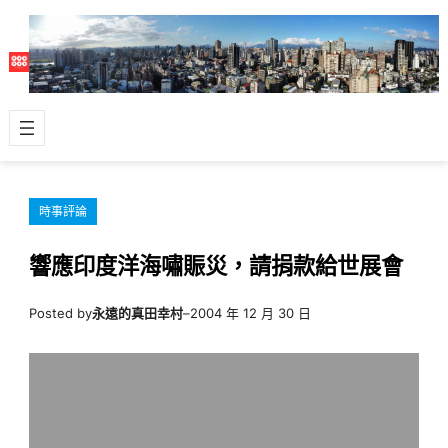
跳
至
主
要
內
容
時事評論
響應印度洋海嘯賑災，請捐款給世展會
Posted by
永遠的真田幸村
–
2004 年 12 月 30 日