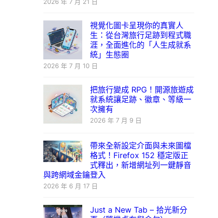
2026 年 7 月 21 日
視覺化圖卡呈現你的真實人
生：從台灣旅行足跡到程式職
涯，全面進化的「人生成就系
統」生態圈
2026 年 7 月 10 日
把旅行變成 RPG！開源旅遊成
就系統讓足跡、徽章、等級一
次擁有
2026 年 7 月 9 日
帶來全新設定介面與未來圖檔
格式！Firefox 152 穩定版正
式釋出，新增網址列一鍵靜音
與跨網域金鑰登入
2026 年 6 月 17 日
Just a New Tab – 拾光新分