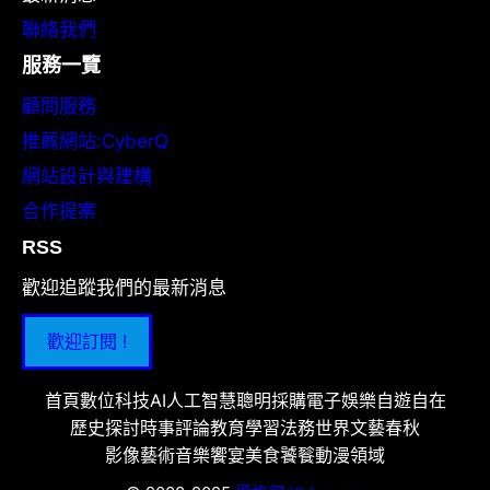
聯絡我們
服務一覽
顧問服務
推薦網站:CyberQ
網站設計與建構
合作提案
RSS
歡迎追蹤我們的最新消息
歡迎訂閱 !
首頁
數位科技
AI人工智慧
聰明採購
電子娛樂
自遊自在
歷史探討
時事評論
教育學習
法務世界
文藝春秋
影像藝術
音樂饗宴
美食饕餮
動漫領域