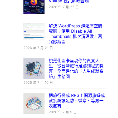
Vulkan 視訊解碼登場
2026 年 7 月 22 日
解決 WordPress 媒體庫空間
膨脹：使用 Disable All
Thumbnails 批次清理數十萬
冗餘縮圖
2026 年 7 月 21 日
視覺化圖卡呈現你的真實人
生：從台灣旅行足跡到程式職
涯，全面進化的「人生成就系
統」生態圈
2026 年 7 月 10 日
把旅行變成 RPG！開源旅遊成
就系統讓足跡、徽章、等級一
次擁有
2026 年 7 月 9 日