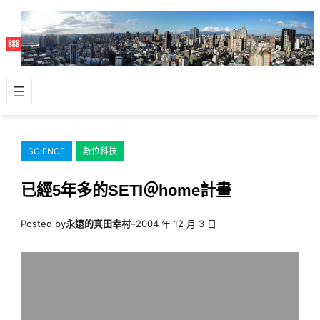
跳
至
主
要
內
容
SCIENCE
數位科技
已經5年多的SETI＠home計畫
Posted by
永遠的真田幸村
–
2004 年 12 月 3 日