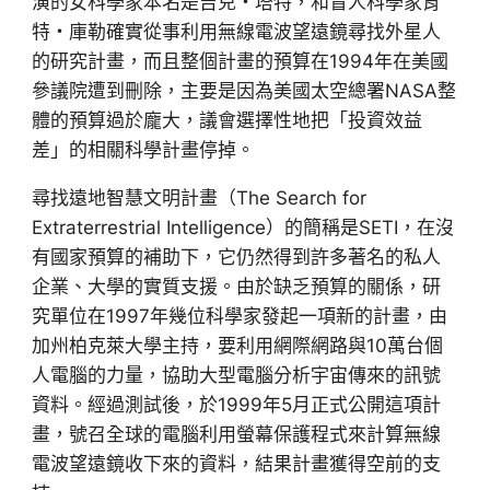
演的女科學家本名是吉兒‧塔特，和盲人科學家肯
特‧庫勒確實從事利用無線電波望遠鏡尋找外星人
的研究計畫，而且整個計畫的預算在1994年在美國
參議院遭到刪除，主要是因為美國太空總署NASA整
體的預算過於龐大，議會選擇性地把「投資效益
差」的相關科學計畫停掉。
尋找遠地智慧文明計畫（The Search for
Extraterrestrial Intelligence）的簡稱是SETI，在沒
有國家預算的補助下，它仍然得到許多著名的私人
企業、大學的實質支援。由於缺乏預算的關係，研
究單位在1997年幾位科學家發起一項新的計畫，由
加州柏克萊大學主持，要利用網際網路與10萬台個
人電腦的力量，協助大型電腦分析宇宙傳來的訊號
資料。經過測試後，於1999年5月正式公開這項計
畫，號召全球的電腦利用螢幕保護程式來計算無線
電波望遠鏡收下來的資料，結果計畫獲得空前的支