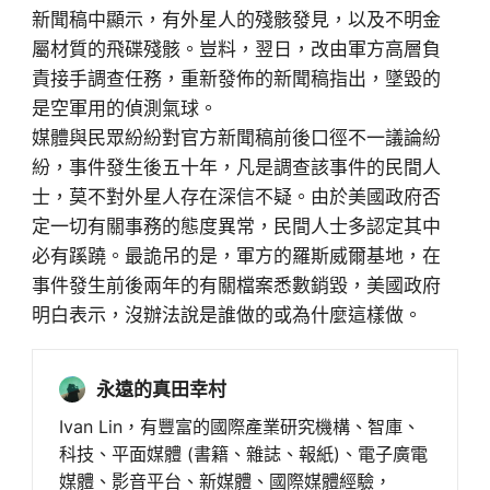
新聞稿中顯示，有外星人的殘骸發見，以及不明金
屬材質的飛碟殘骸。豈料，翌日，改由軍方高層負
責接手調查任務，重新發佈的新聞稿指出，墜毀的
是空軍用的偵測氣球。
媒體與民眾紛紛對官方新聞稿前後口徑不一議論紛
紛，事件發生後五十年，凡是調查該事件的民間人
士，莫不對外星人存在深信不疑。由於美國政府否
定一切有關事務的態度異常，民間人士多認定其中
必有蹊蹺。最詭吊的是，軍方的羅斯威爾基地，在
事件發生前後兩年的有關檔案悉數銷毀，美國政府
明白表示，沒辦法說是誰做的或為什麼這樣做。
永遠的真田幸村
Ivan Lin，有豐富的國際產業研究機構、智庫、
科技、平面媒體 (書籍、雜誌、報紙)、電子廣電
媒體、影音平台、新媒體、國際媒體經驗，