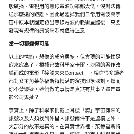
般廣播、電視用的無線電波功率都太低，沒辦法傳
送那麼遠的距離。因此過濾掉我們日常用電波與宇
宙中原本就固定發出無線電波的脈衝星體後，只要
發現有規律的訊號來源就值得注意。
當一切都變得可能
以上的情節，想像的成分居多，但實現的可能性是
愈來愈高了。根據已故科學家卡爾‧沙岡的著作改
編而成的電影「接觸未來Contact」，相信很多讀者
都對女主角茱蒂福斯特精湛的演技印象深刻。然而
你不禁懷疑，她們做的事情是真煞有其事？還是電
影公司鬼扯？
事實上，除了科學家們戴上耳機「聽」宇宙傳來的
訊號以及人類找到外星人訊號兩件事是虛構之外，
大部分的故事是真的。在真實世界裡，茱蒂福斯特