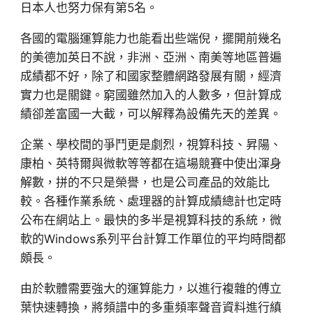
日本人也努力保有第5名。
各國的電腦運算能力也能看出些端倪，擺開前幾名
的美德加英日不說，非洲、亞洲、南美等地區普遍
成績都不好，除了和國家整體網路發展有關，經濟
實力也是關鍵。窮國雖然加入的人數多，但計算成
績卻差富國一大截，可以解釋為設備先天的差異。
企業、學校間的爭鬥更是劇烈，視算科技、昇陽、
康柏、英特爾與微軟等等都在這場競賽中使出渾身
解數，拼的不只是榮譽，也是公司產品的效能比
較。各種作業系統、處理器的計算成績總計也定時
公布在網站上。最快的多半是視算科技的系統，微
軟的Windows系列平台計算工作單位的平均時間都
頗長。
由於軟體需要強大的運算能力，以進行複雜的傅立
葉快速轉換，將頻譜中的多重頻率聲音資料進行縝