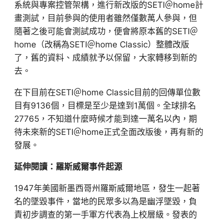
系統與專案控管架構，進行新改版的SETI＠home計
畫測試，目前參與的使用者雖然僅數萬人參與，但
隨著之後可能會測試成功，便會將原本舊的SETI＠
home（改稱為SETI＠home Classic）整體改版
了，舊的資料、成績就予以保留，大家轉移到新的
去。
在下目前在SETI＠home Classic目前的回傳單位數
目有9136個，目標是至少是達到1萬個。全球排名
27765，不知道什麼時候才能到達一萬名以內，期
待未來新的SETI＠home正式全面改版後，再有新的
發展。
延伸閱讀：羅斯威爾事件起源
1947年美國新墨西哥州羅斯威爾地區，發生一起著
名的墜毀事件，當地的民眾多以為是幽浮墜毀，負
責初步調查的第一手軍方代表為上校層級。發表的