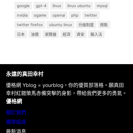
google
gpt-4
linux
linux ubuntu
mysql
nvidia
ogame
openai
php
twitter
twitter firefox
ubuntu linux
分級制度
微軟
日本
油價
瀏覽器
經濟
資安
輸入法
永遠的真田幸村
優格網 Yblog = yourblog，你的優質部落格。願真田
幸村紅鎧策馬赤備突擊的身影，帶給我們更多的勇氣。
優格網
關於我們
團隊組成
最新消息