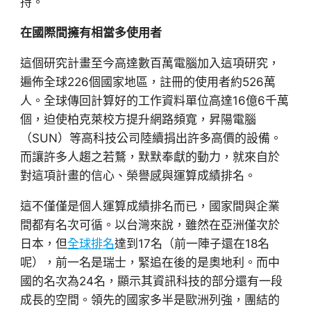
持。
在國際間擁有相當多使用者
這個研究計畫至今高達數百萬電腦加入這項研究，
遍佈全球226個國家地區，註冊的使用者約526萬
人。全球傳回計算好的工作資料單位高達16億6千萬
個，迫使柏克萊校方提升網路頻寬，昇陽電腦
（SUN）等高科技公司陸續捐出許多高價的設備。
而讓許多人趨之若鶩，默默奉獻的動力，就來自於
對這項計畫的信心、榮譽感與運算成績排名。
這不僅僅是個人運算成績排名而已，國家間與企業
間都有名次可循。以台灣來說，雖然在亞洲僅次於
日本，但
全球排名
達到17名（前一陣子還在18名
呢），前一名是瑞士，緊追在後的是奧地利。而中
國的名次為24名，顯示其資訊科技的部分還有一段
成長的空間。領先的國家多半是歐洲列強，團結的