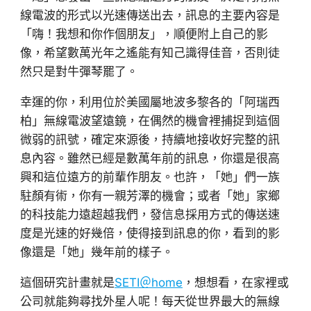
線電波的形式以光速傳送出去，訊息的主要內容是
「嗨！我想和你作個朋友」，順便附上自己的影
像，希望數萬光年之遙能有知己識得佳音，否則徒
然只是對牛彈琴罷了。
幸運的你，利用位於美國屬地波多黎各的「阿瑞西
柏」無線電波望遠鏡，在偶然的機會裡捕捉到這個
微弱的訊號，確定來源後，持續地接收好完整的訊
息內容。雖然已經是數萬年前的訊息，你還是很高
興和這位遠方的前輩作朋友。也許，「她」們一族
駐顏有術，你有一親芳澤的機會；或者「她」家鄉
的科技能力遠超越我們，發信息採用方式的傳送速
度是光速的好幾倍，使得接到訊息的你，看到的影
像還是「她」幾年前的樣子。
這個研究計畫就是
SETI＠home
，想想看，在家裡或
公司就能夠尋找外星人呢！每天從世界最大的無線