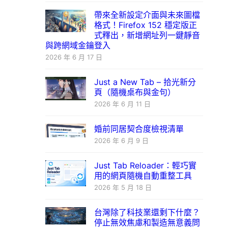
帶來全新設定介面與未來圖檔
格式！Firefox 152 穩定版正
式釋出，新增網址列一鍵靜音
與跨網域金鑰登入
2026 年 6 月 17 日
Just a New Tab – 拾光新分
頁（隨機桌布與金句）
2026 年 6 月 11 日
婚前同居契合度檢視清單
2026 年 6 月 9 日
Just Tab Reloader：輕巧實
用的網頁隨機自動重整工具
2026 年 5 月 18 日
台灣除了科技業還剩下什麼？
停止無效焦慮和製造無意義問