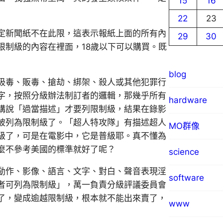
15
16
22
23
定新聞紙不在此限，這表示報紙上面的所有內
29
30
限制級的內容在裡面，18歲以下可以購買。既
blog
吸毒、販毒、搶劫、綁架、殺人或其他犯罪行
字，按照分級辦法制訂者的邏輯，那幾乎所有
hardware
講說「過當描述」才要列限制級，結果在錄影
被列為限制級了。「超人特攻隊」有描述超人
MO群像
級了，可是在電影中，它是普級耶。真不懂為
麼不參考美國的標準就好了呢？
science
動作、影像、語言、文字、對白、聲音表現淫
software
者可列為限制級」，萬一負責分級評議委員會
了，變成逾越限制級，根本就不能出來賣了，
www