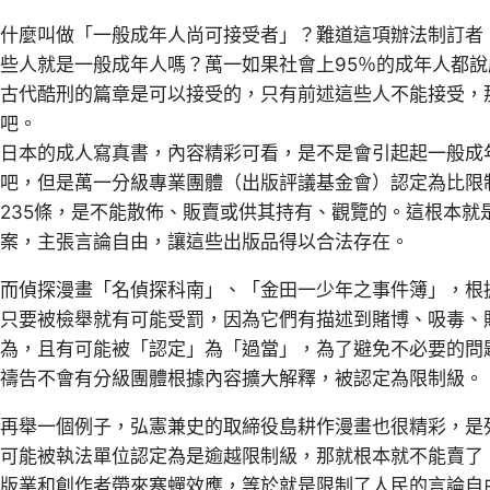
什麼叫做「一般成年人尚可接受者」？難道這項辦法制訂者
些人就是一般成年人嗎？萬一如果社會上95％的成年人都
古代酷刑的篇章是可以接受的，只有前述這些人不能接受，
吧。
日本的成人寫真書，內容精彩可看，是不是會引起起一般成
吧，但是萬一分級專業團體（出版評議基金會）認定為比限
235條，是不能散佈、販賣或供其持有、觀覽的。這根本就
案，主張言論自由，讓這些出版品得以合法存在。
而偵探漫畫「名偵探科南」、「金田一少年之事件簿」，根
只要被檢舉就有可能受罰，因為它們有描述到賭博、吸毒、
為，且有可能被「認定」為「過當」，為了避免不必要的問
禱告不會有分級團體根據內容擴大解釋，被認定為限制級。
再舉一個例子，弘憲兼史的取締役島耕作漫畫也很精彩，是
可能被執法單位認定為是逾越限制級，那就根本就不能賣了
版業和創作者帶來寒蟬效應，等於就是限制了人民的言論自