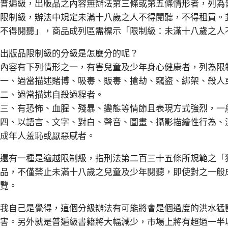
普遍級，出版品之內容無辦法第三條或第五條情形者，列為
限制級，辦法中規定未滿十八歲之人不得閱聽，不得租買。
不得閱聽」，商品成列區需標示「限制級：未滿十八歲之人
出版品限制級的分級是怎麼分的呢？
內容有下列情形之一，有害兒童及少年身心健康者，列為限
一、過當描述賭博、吸毒、販毒、搶劫、竊盜、綁架、殺人
二、過當描述自殺過程者。
三、有恐怖、血腥、殘暴、變態等情節且表現方式強烈，一
四、以語言、文字、對白、聲音、圖畫、攝影描繪性行為、
成年人羞恥或厭惡感者。
還有一種是逾越限制級，指刑法第二百三十五條所規範之「
品，不僅禁止未滿十八歲之兒童及少年閱聽，即使對之一般
覽。
我自己是覺得，這個分級辦法有可能將會是個過度的洪水猛
害。另外就是普遍級書籍將大幅減少，市場上將有超過一半