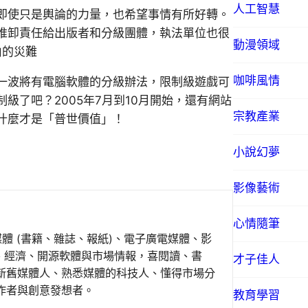
人工智慧
即使只是輿論的力量，也希望事情有所好轉。
推卸責任給出版者和分級團體，執法單位也很
動漫領域
由的災難
咖啡風情
一波將有電腦軟體的分級辦法，限制級遊戲可
級了吧？2005年7月到10月開始，還有網站
宗教產業
什麼才是「普世價值」！
小說幻夢
影像藝術
心情隨筆
媒體 (書籍、雜誌、報紙)、電子廣電媒體、影
事、經濟、開源軟體與市場情報，喜閱讀、書
才子佳人
新舊媒體人、熟悉媒體的科技人、懂得市場分
作者與創意發想者。
教育學習