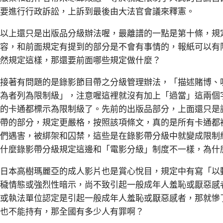
要進行行政訴訟，上訴到最後由大法官會議來釋憲。
以上還只是出版品分級辦法喔，最離譜的一點是第十條，規
容，和前面規定有提到的部分是不會有事情的，報紙可以有
然規定這樣，那還要前面哪些規定做什麼？
接著有問題的是錄影節目帶之分級管理辦法，「描述賭博、
為者列為限制級」，注意喔這裡就沒有加上「過當」這兩個
的卡通都標示為限制級了。先前的出版品部分，上面還只是
帶的部分，規定更嚴格，按照該項條文，真的是所有卡通都
們遇害，被綁架和囚禁，這些是在錄影帶分級中就變成限制
什麼錄影帶分級規定這邊和「電影分級」制度不一樣，為什
日本高樹瑪麗亞的成人影片也是賞心悅目，規定中有寫「以
穢情態或強烈性暗示，尚不致引起一般成年人羞恥或厭惡感
或執法單位認定是引起一般成年人羞恥或厭惡感者，那就慘
也不能持有，那全國有多少人有罪啊？