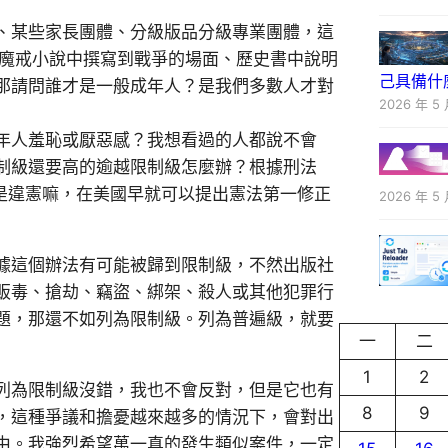
、某些家長團體、分級版品分級專業團體，這
說魔戒小說中撰寫到戰爭的場面、歷史書中說明
己具備什
那請問誰才是一般成年人？是我們多數人才對
2026 年 5 
年人羞恥或厭惡感？我想看過的人都說不會
制級還要高的逾越限制級怎麼辦？根據刑法
是違憲嘛，在美國早就可以提出憲法第一修正
2026 年 5 
據這個辦法有可能被歸到限制級，不然出版社
販毒、搶劫、竊盜、綁架、殺人或其他犯罪行
題，那還不如列為限制級。列為普遍級，就要
一
二
1
2
列為限制級沒錯，我也不會反對，但是它也有
8
9
，這種爭議和擔憂越來越多的情況下，會對出
由。我強烈希望萬一真的發生類似案件，一定