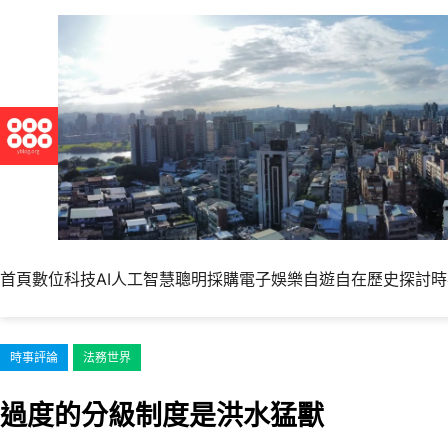
跳
至
主
要
內
容
首頁
數位科技
AI人工智慧
聰明採購
電子娛樂
自遊自在
歷史探討
時
時事評論
法務世界
過度的分級制度是洪水猛獸