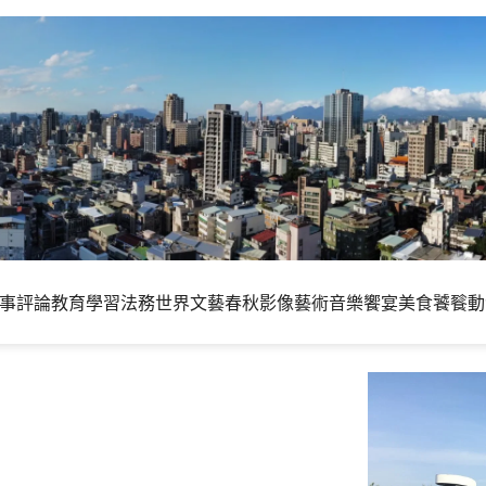
事評論
教育學習
法務世界
文藝春秋
影像藝術
音樂饗宴
美食饕餮
動