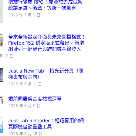
把旅行變成 RPG！開源旅遊成就系
統讓足跡、徽章、等級一次擁有
2026 年 7 月 9 日
帶來全新設定介面與未來圖檔格式！
Firefox 152 穩定版正式釋出，新增
網址列一鍵靜音與跨網域金鑰登入
月 17 日
Just a New Tab – 拾光新分頁（隨
機桌布與金句）
2026 年 6 月 11 日
婚前同居契合度檢視清單
2026 年 6 月 9 日
Just Tab Reloader：輕巧實用的網
頁隨機自動重整工具
2026 年 5 月 18 日