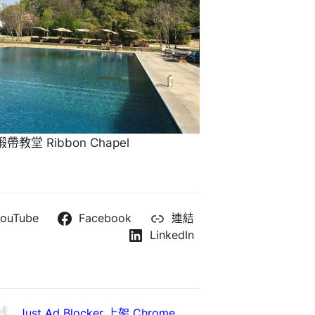
教堂 Ribbon Chapel
ouTube
Facebook
連結
LinkedIn
Just Ad Blocker 上架 Chrome