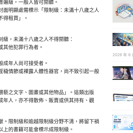
普遍級，一般人皆可閱聽。
封面明顯處需標示「限制級：未滿十八歲之人
不得租買」。
制級，未滿十八歲之人不得閱聽：
或其他犯罪行為者。
2026 年 6 
般成年人尚可接受者。
淫穢情節或裸露人體性器官，尚不致引起一般
猥褻之文字、圖畫或其他物品」。這類出版
成年人，亦不得散佈、販賣或供其持有、觀
獸。限制級和逾越限制級分野不清，將留下禍
以上的書籍可能會標示成限制級。