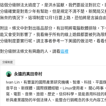
這個分級辦法太過度了，是洪水猛獸，我們要設法對抗它，
分級確實是對青少年有幫助，但是規定不清不楚，新聞局又
無奈的情況下，這項制度12月1日要上路，恐怕將是言論自
附註，條文中針對出版品部分，有註明將電腦軟體排除，下
能又會受到影響了，我看幾乎所有的線上遊戲都要被列為限制
分級制度要實行呢。請主事者參考一下美國的做法吧，看看
對分級辦法條文有興趣的人，請看
這裡
分級制度
永遠的真田幸村
Ivan Lin，有豐富的國際產業研究機構、智庫、科技、平面
音平台、新媒體、國際媒體經驗，Linux使用者。 關心時
寫、電影、音樂、旅遊、歷史，信仰科學。是能善用科技的
析與產業趨勢的半個法律人、能整合行銷概念的多元內容工