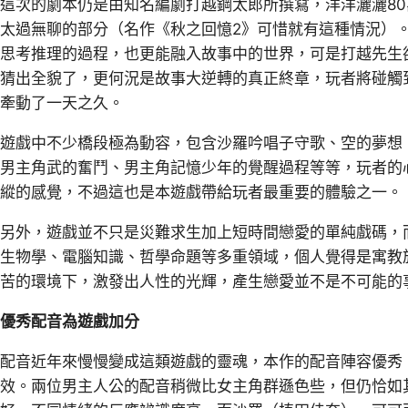
這次的劇本仍是由知名編劇打越鋼太郎所撰寫，洋洋灑灑8
太過無聊的部分（名作《秋之回憶2》可惜就有這種情況）
思考推理的過程，也更能融入故事中的世界，可是打越先生
猜出全貌了，更何況是故事大逆轉的真正終章，玩者將碰觸
牽動了一天之久。
遊戲中不少橋段極為動容，包含沙羅吟唱子守歌、空的夢想
男主角武的奮鬥、男主角記憶少年的覺醒過程等等，玩者的
縱的感覺，不過這也是本遊戲帶給玩者最重要的體驗之一。
另外，遊戲並不只是災難求生加上短時間戀愛的單純戲碼，
生物學、電腦知識、哲學命題等多重領域，個人覺得是寓教
苦的環境下，激發出人性的光輝，產生戀愛並不是不可能的
優秀配音為遊戲加分
配音近年來慢慢變成這類遊戲的靈魂，本作的配音陣容優秀
效。兩位男主人公的配音稍微比女主角群遜色些，但仍恰如