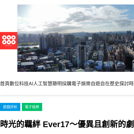
跳
至
主
要
內
容
首頁
數位科技
AI人工智慧
聰明採購
電子娛樂
自遊自在
歷史探討
時
遊戲評析
電子娛樂
時光的羈絆 Ever17～優異且創新的