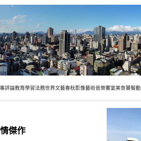
事評論
教育學習
法務世界
文藝春秋
影像藝術
音樂饗宴
美食饕餮
動
劇情傑作