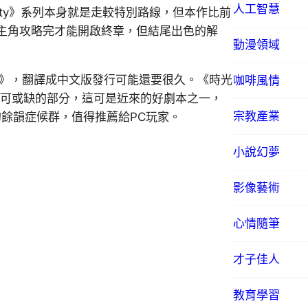
人工智慧
ity》系列本身就是走較特別路線，但本作比前
主角攻略完才能開啟終章，但結尾出色的解
動漫領域
er11》，翻譯成中文版發行可能還要很久。《時光
咖啡風情
不可或缺的部分，這可是近來的好劇本之一，
宗教產業
的餘韻症候群，值得推薦給PC玩家。
小說幻夢
影像藝術
心情隨筆
才子佳人
教育學習