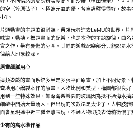
好，不同情緒的反應辨識度高。而沙羅（植田佳奈）、可可
的空（笠原弘子）、極為元氣的優，各自詮釋得很好，故事
小?。
片頭動畫的主題歌很耐聽，帶領玩者進去LeMU的世界，片
味道，動聽。標題畫面的配樂，也是本作的主題旋律，曲名是
賞之作，帶有憂傷的芬圍。其餘的遊戲配樂部分只能說是水
律給人印象較深。
原畫細膩用心
這類遊戲的畫面系統多半是多張平面原畫，加上不同背景、
當地用心繪製本作的原畫，人物比例和美型、構圖都很良好
用到一些特殊效果，如深海遊樂園的玻璃因為抵不過海水擠
細縫中開始大量湧入，但出現的次數還是太少了。人物肢體
面會呈現遠中近三種距離表現，不過人物切換表情稍微慢了
少有的高水準作品