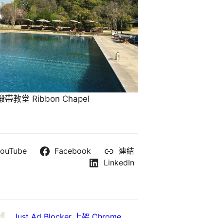
教堂 Ribbon Chapel
ouTube
Facebook
連結
LinkedIn
Just Ad Blocker 上架 Chrome