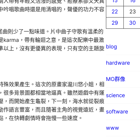
15
16
兩人帶有年輕又活潑的感覺、癒療系卻又天真
中吟唱歌曲時還是用清唱的，聲優的功力不容
22
23
29
30
尾曲則少了一點味道。片中曲子守歌有溫柔的
karma，帶有輪迴之意，是這次配樂中最激
blog
準以上，沒有更優異的表現，只有空的主題旋
hardware
MO群像
特殊效果產生。這次的原畫家瀧川悠小姐，相
，很多背景圖都相當地逼真。雖然遊戲中有運
science
壓，而開始產生龜裂，下一刻，海水就從裂痕
動作語言豐富，而且隨著主角的視覺遠近，畫
software
點，在快轉劇情時會拖慢一些速度。
www