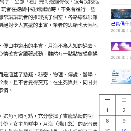
0萬字，全部「看」完可過癮得很，沒有沈悶或
。玩者在遊戲中碰到謎題時，不免會進行一些
卻常讓讓玩者的推理撲了個空，各路線就很難
己具備什
到絕對令人震撼的事實，筆者的思緒也大幅地
2026 年 5 
、優口中道出的事實、月海不為人知的過去、
心情確實會跟著感動。雖然有一點點被編劇操
2026 年 5 
而是涵蓋了懸疑、秘密、物理、傳說、醫學、
於樂，且不會覺得突兀。在生死與共、同甘共
事情。
一
二
1
2
，選角可圈可點，充分發揮了畫龍點睛的功
8
9
其份。女主角群中，月海（淺川悠）的配音最