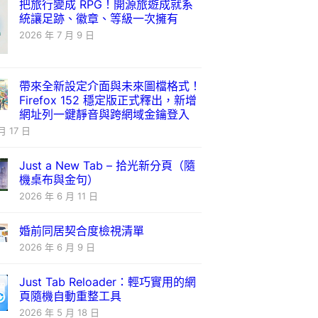
把旅行變成 RPG！開源旅遊成就系
統讓足跡、徽章、等級一次擁有
2026 年 7 月 9 日
帶來全新設定介面與未來圖檔格式！
Firefox 152 穩定版正式釋出，新增
網址列一鍵靜音與跨網域金鑰登入
月 17 日
Just a New Tab – 拾光新分頁（隨
機桌布與金句）
2026 年 6 月 11 日
婚前同居契合度檢視清單
2026 年 6 月 9 日
Just Tab Reloader：輕巧實用的網
頁隨機自動重整工具
2026 年 5 月 18 日