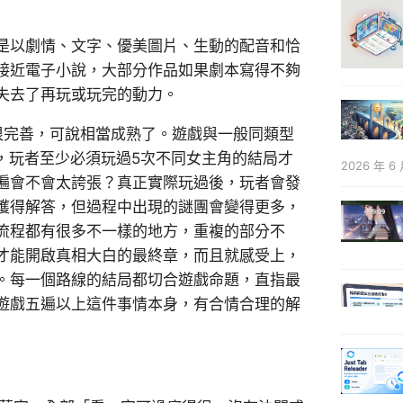
是以劇情、文字、優美圖片、生動的配音和恰
接近電子小說，大部分作品如果劇本寫得不夠
失去了再玩或玩完的動力。
很完善，可說相當成熟了。遊戲與一般同類型
，玩者至少必須玩過5次不同女主角的結局才
2026 年 6 
遍會不會太誇張？真正實際玩過後，玩者會發
獲得解答，但過程中出現的謎團會變得更多，
流程都有很多不一樣的地方，重複的部分不
才能開啟真相大白的最終章，而且就感受上，
。每一個路線的結局都切合遊戲命題，直指最
遊戲五遍以上這件事情本身，有合情合理的解