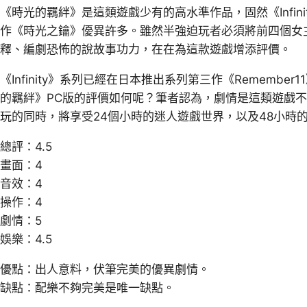
《時光的羈絆》是這類遊戲少有的高水準作品，固然《Infin
作《時光之鑰》優異許多。雖然半強迫玩者必須將前四個女
釋、編劇恐怖的說故事功力，在在為這款遊戲增添評價。
《Infinity》系列已經在日本推出系列第三作《Rememb
的羈絆》PC版的評價如何呢？筆者認為，劇情是這類遊戲
玩的同時，將享受24個小時的迷人遊戲世界，以及48小時
總評：4.5
畫面：4
音效：4
操作：4
劇情：5
娛樂：4.5
優點：出人意料，伏筆完美的優異劇情。
缺點：配樂不夠完美是唯一缺點。