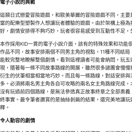
電子小說的典範
這類日式戀愛冒險遊戲，和歐美華麗的冒險遊戲不同，主要
當的配樂型塑製作人想讓玩者體驗的遊戲。由於架構上極為
好，劇情安排得不夠巧妙，玩者很容易感受到互動性不足，
本作採用KID一貫的電子小說介面，該有的特殊效果和功能
作品不同，故事安排兩個不同男主角的視點，11種不同結局
能較完整地瞭解整個劇情。看到這裡讀者可能會納悶，玩五
現，隨著每一條不同故事路線的開展，雖然很多謎團會慢慢
衍生的伏筆相當相當地巧妙。而且每一條路線，對話安排與
多。必須將兩名男主角各自可攻略的兩名女主角路線完成，
沒有玩過前四個路線，是無法參透真正故事終章之全部奧義
終事實。最令筆者讚賞的是抽絲剝繭的結果，還完美地讓玩
釋。
令人動容的劇情