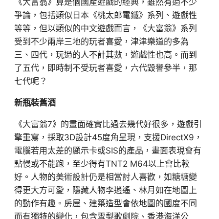
《大富翁》算是個國產遊戲的經典，雖然有過不少
爭論，包括類似日本《桃太郎電鐵》系列、遊戲性
等等，但以類似的中文遊戲而言，《大富翁》系列
受到不少兩岸三地的玩者喜愛，津津樂道的多為
三、四代，玩過的人不計其數，遊戲性也高。而到
了五代，即時制不受玩者喜愛，六代毀譽參半，那
七代呢？
新瓶裝舊酒
《大富翁7》的畫面確實比過去幾代好很多，遊戲引
擎重寫，採取3D設計45度角呈現，支援DirectX9，
電腦若用太差的顯示卡或SIS的產品，畫面表現會有
點慢或不能跑，至少得有TNT2 M64以上會比較
好。人物的美術設計仍是相當討人喜歡，如糖糖變
得更大方可愛，隱藏人物李逍遙、林月如在地圖上
的動作有趣。房屋、建築造型會依地圖的國度不同
而有獨特的變化，包含雪梨歌劇院、香港海洋公