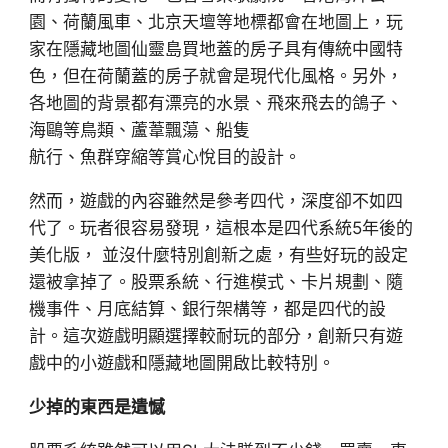
園、荷蘭風車、北京天壇等地標都會在地圖上，玩
家在隱藏地圖仙靈島買地蓋的房子具有傳統中國特
色，但在荷蘭蓋的房子就會是現代化風格。另外，
各地圖的背景都有漂亮的水景、飛來飛去的鴿子、
海鷗等鳥類、蘆葦飄蕩、船隻
航行、魚群穿縮等賞心悅目的設計。
然而，遊戲的內容雖然是參考四代，深度卻不如四
代了。玩者很容易發現，這根本是四代系統5年後的
美化版， 並沒什麼特別創新之處，有些好玩的設定
還被拿掉了。股票系統、行進模式、卡片規劃、隨
機事件、月底結算、銀行架構等，都是四代的設
計。這次遊戲明顯選擇較耐玩的部分，創新只有遊
戲中的小遊戲和隱藏地圖開啟比較特別。
少掉的東西是遺憾