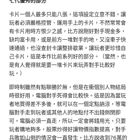
七代優秀的部分
卡片一個人最多只能八張，這項設定立意不錯，讓
玩者必須嚴格控管、運用手上的卡片，不然常常會
有卡片用時方恨少之感，比方說剛好對手現金多，
缺均富卡用，或是前方一堆對手的地，又沒車子快
速通過，也沒查封卡讓整排歇業。讓玩者更珍惜自
己卡片，這是本作比前系列好的部分。（當然，也
是有人覺得就是要一堆卡片來玩弄對手比較好
玩。）
即時制雖然有點聊勝於無，但是在衝個別人物結局
時很好用，電腦對手死得會比較快。這是因為當玩
者地買得差不多後，就可以在一個定點訥涼，等電
腦對手走到玩者或其他人的地點付不出錢倒閉即
可。電腦必須一直走，所以一定會將錢用光，只要
玩者購地夠多，股票炒得好讓物價指數提高，對手
兵敗如山倒的情況會一直發生，比方說收到76萬的