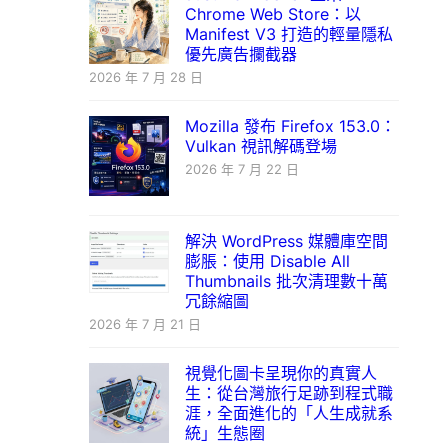
Chrome Web Store：以
Manifest V3 打造的輕量隱私
優先廣告攔截器
2026 年 7 月 28 日
Mozilla 發布 Firefox 153.0：
Vulkan 視訊解碼登場
2026 年 7 月 22 日
解決 WordPress 媒體庫空間
膨脹：使用 Disable All
Thumbnails 批次清理數十萬
冗餘縮圖
2026 年 7 月 21 日
視覺化圖卡呈現你的真實人
生：從台灣旅行足跡到程式職
涯，全面進化的「人生成就系
統」生態圈