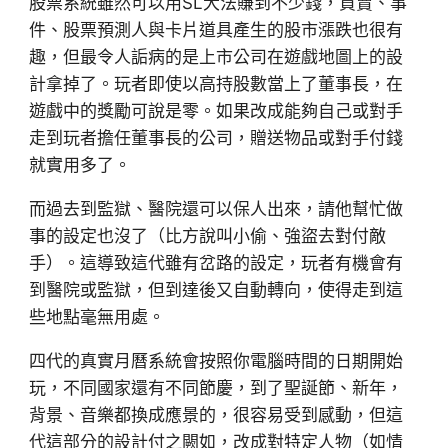
股票系統雖然可以用SL大法賺到不少錢，買賣、事
件、股票預測人與卡片道具產生的股市漲跌也很有
趣，但最令人詬病的是上市公司在遊戲地圖上的設
計拿掉了。玩者即使以高持股數當上了董事長，在
遊戲中的獎勵可說是零。如果改成能夠自己或對手
走到玩者擔任董事長的公司，贈送物品或對手付錢
就實用多了。
而過去到監獄、醫院還可以保人出來，請他幫忙做
事的設定也沒了（比方說叫小偷、強盜去對付敵
手）。這導致這代雖有岔路的設定，玩者有機會有
到醫院或監獄，但到達後又自動轉向，使得走到這
些地點毫無用處。
四代的真實月曆系統會按照你電腦時間的日期開始
玩，不同國家還有不同節慶，到了聖誕節、新年，
背景、音樂都換成應景的，很容易受到感動，但這
代這部分的設計付之闕如，改成對特定人物（如情