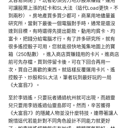
太容易倒閉了。玩者必須努力地炒股票賺錢，運用
可讓股票上漲的紅卡和SL大法（這代Load更快，不
到兩秒）。房地產買多買少都可，商業用地儘量蓋
研究所，當剩下最後一個電腦對手時，通常是還沒
達到目標，有時還得先提出鉅款，動用均貧卡、均
富卡，把錢分給電腦才行。有了許多研究所，就有
很多遙控骰子可用，您就能很快地蒐集地圖上的寶
箱（250點數），進入商店買賺錢用的卡片。進商店
前可先存檔，買到停留卡後，可在下回合再用一
次，買自己喜歡的東西。就這樣反覆運用卡片、遙
控骰子、炒股和SL大法，筆者玩到最好玩的一局
《大富翁7》。
至於李逍遙，只要玩者通過杭州就可出現，而趙靈
兒只要用李逍遙過仙靈島即可。然而，辛苦獲得
《大富翁7》的隱藏人物並沒什麼特技，連帶著讓人
婉惜這代若能針對不同角色設計不同能力就更好