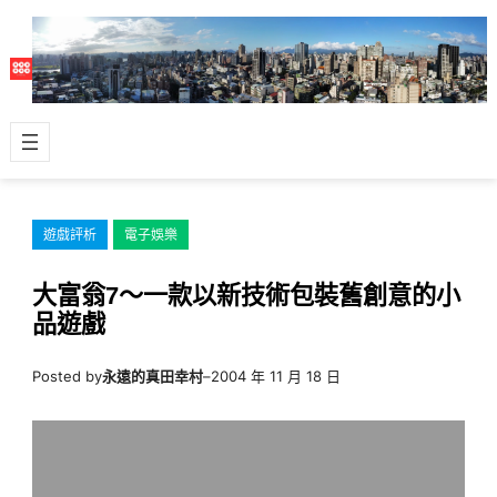
跳
至
主
要
內
容
遊戲評析
電子娛樂
大富翁7～一款以新技術包裝舊創意的小
品遊戲
Posted by
永遠的真田幸村
–
2004 年 11 月 18 日