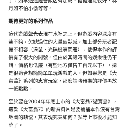
了，如李逍遙經營飯店有加成、糖糖運氣較好、林
月如不怕小偷等等。
期待更好的系列作品
這代遊戲聲光表現在水準之上，但遊戲內容深度有
些不夠，欠缺過往的大量幽默感，加上部分玩者配
備不相容（滑鼠、光碟機等問題），使得本作的評
價有了很大的問號。但由於其殺時間的娛樂性仍不
錯，價格也低廉（有些地方僅售五百元以下），還
是很適合想簡簡單單玩遊戲的人，但如果您是《大
富翁》系列的忠實玩家，那麼請將預期的評價再放
一低點點。
至於要在2004年年底上市的《大富翁7遊寶島》，
這款《大富翁7》的新資料片是要彌補本作沒有台灣
地圖的缺憾，其表現究竟如何？就等上市後才能知
曉了。