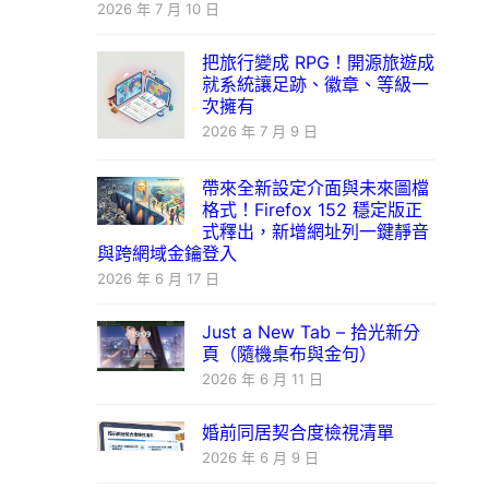
2026 年 7 月 10 日
把旅行變成 RPG！開源旅遊成
就系統讓足跡、徽章、等級一
次擁有
2026 年 7 月 9 日
帶來全新設定介面與未來圖檔
格式！Firefox 152 穩定版正
式釋出，新增網址列一鍵靜音
與跨網域金鑰登入
2026 年 6 月 17 日
Just a New Tab – 拾光新分
頁（隨機桌布與金句）
2026 年 6 月 11 日
婚前同居契合度檢視清單
2026 年 6 月 9 日