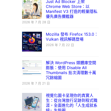
Just Ad Blocker 上架
Chrome Web Store：以
Manifest V3 打造的輕量隱私
優先廣告攔截器
2026 年 7 月 28 日
Mozilla 發布 Firefox 153.0：
Vulkan 視訊解碼登場
2026 年 7 月 22 日
解決 WordPress 媒體庫空間
膨脹：使用 Disable All
Thumbnails 批次清理數十萬
冗餘縮圖
2026 年 7 月 21 日
視覺化圖卡呈現你的真實人
生：從台灣旅行足跡到程式職
涯，全面進化的「人生成就系
統」生態圈