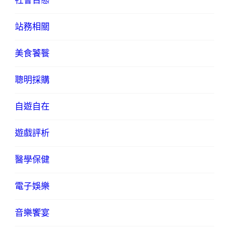
社會百態
站務相關
美食饕餮
聰明採購
自遊自在
遊戲評析
醫學保健
電子娛樂
音樂饗宴