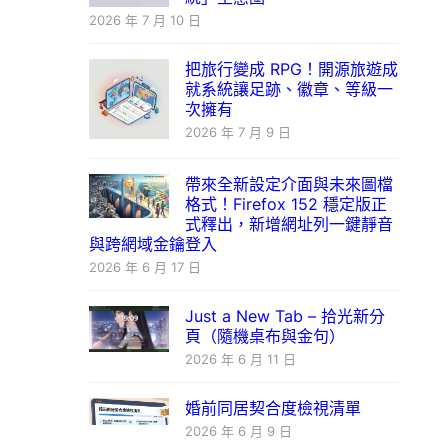
2026 年 7 月 10 日
把旅行變成 RPG！開源旅遊成
就系統讓足跡、徽章、等級一
次擁有
2026 年 7 月 9 日
帶來全新設定介面與未來圖檔
格式！Firefox 152 穩定版正
式釋出，新增網址列一鍵靜音
與跨網域金鑰登入
2026 年 6 月 17 日
Just a New Tab – 拾光新分
頁（隨機桌布與金句）
2026 年 6 月 11 日
婚前同居契合度檢視清單
2026 年 6 月 9 日