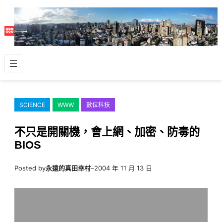
跳
至
主
要
內
容
SCIENCE
WWW
數位科技
不只是開關機，會上網、加密、防毒的
BIOS
Posted by
永遠的真田幸村
–
2004 年 11 月 13 日