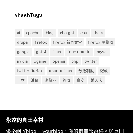
Tags
#hash
ai
apache
blog
chatgpt
cpu
dram
drupal
firefox
firefox 新同文堂
firefox 瀏覽器
google
gpt-4
linux
linux ubuntu
mysql
nvidia
ogame
openai
php
twitter
twitter firefox
ubuntu linux
分級制度
微軟
日本
油價
瀏覽器
經濟
資安
輸入法
永遠的真田幸村
優格網 Yblog = yourblog，你的優質部落格。願真田