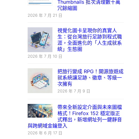
Thumbnails 批次清理數十萬
冗餘縮圖
2026 年 7 月 21 日
視覺化圖卡呈現你的真實人
生：從台灣旅行足跡到程式職
涯，全面進化的「人生成就系
統」生態圈
2026 年 7 月 10 日
把旅行變成 RPG！開源旅遊成
就系統讓足跡、徽章、等級一
次擁有
2026 年 7 月 9 日
帶來全新設定介面與未來圖檔
格式！Firefox 152 穩定版正
式釋出，新增網址列一鍵靜音
與跨網域金鑰登入
2026 年 6 月 17 日