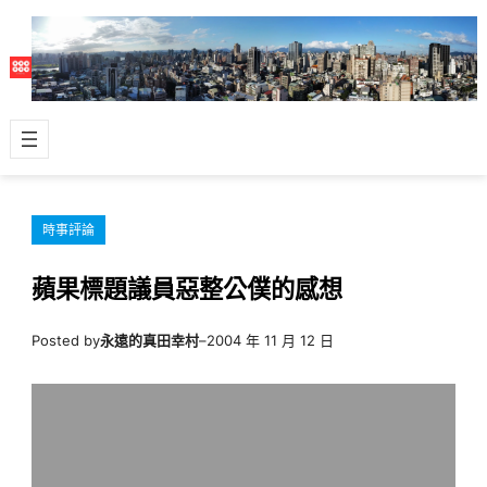
跳
至
主
要
內
容
時事評論
蘋果標題議員惡整公僕的感想
Posted by
永遠的真田幸村
–
2004 年 11 月 12 日