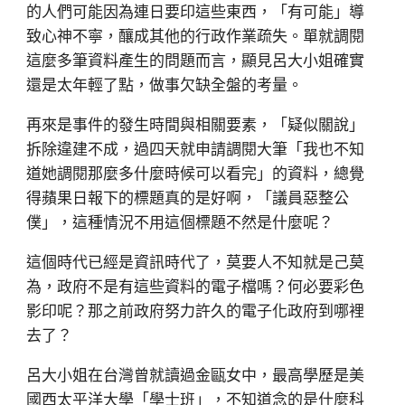
的人們可能因為連日要印這些東西，「有可能」導
致心神不寧，釀成其他的行政作業疏失。單就調閱
這麼多筆資料產生的問題而言，顯見呂大小姐確實
還是太年輕了點，做事欠缺全盤的考量。
再來是事件的發生時間與相關要素，「疑似關說」
拆除違建不成，過四天就申請調閱大筆「我也不知
道她調閱那麼多什麼時候可以看完」的資料，總覺
得蘋果日報下的標題真的是好啊，「議員惡整公
僕」，這種情況不用這個標題不然是什麼呢？
這個時代已經是資訊時代了，莫要人不知就是己莫
為，政府不是有這些資料的電子檔嗎？何必要彩色
影印呢？那之前政府努力許久的電子化政府到哪裡
去了？
呂大小姐在台灣曾就讀過金甌女中，最高學歷是美
國西太平洋大學「學士班」，不知道念的是什麼科