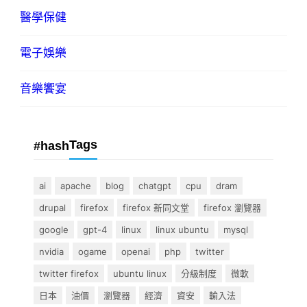
醫學保健
電子娛樂
音樂饗宴
Tags
#hash
ai
apache
blog
chatgpt
cpu
dram
drupal
firefox
firefox 新同文堂
firefox 瀏覽器
google
gpt-4
linux
linux ubuntu
mysql
nvidia
ogame
openai
php
twitter
twitter firefox
ubuntu linux
分級制度
微軟
日本
油價
瀏覽器
經濟
資安
輸入法