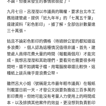
不論，但後來發生的事情就很扯了。
九月七日，呂瀅瀅以市議員的職權，要求台北市工
務局建管處，提供「近九年半」的「七萬五千筆」
違建資料「彩色影印」，據了解，全部估計數量達
三十萬張。
姑且不論彩色影印的價格（待過辦公室的都知道這
多浪費），個人認為這種情況值得非議。首先，建
管處人員得花費大量的時間（報載兩個月）才能完
成，我想呂瀅瀅和其助理們，要看完也需要很多時
間吧，還不如調電子檔，用電腦搜尋還比較快，這
種紙上談兵幾乎是浪費公帑。
雖然呂大小姐（號稱是北市最年輕市議員）在報紙
刊載當日前一天，才發公文說要負擔這三百多萬的
影印費用，但她可能沒有考量人力使用上的時間成
本，以及排擠其他案件的效益，更沒想到負責影印