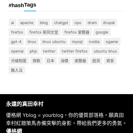
Tags
#hash
ai
apache
blog
chatgpt
cpu
dram
drupal
firefox
firefox 新同文堂
firefox 瀏覽器
google
gpt-4
linux
linux ubuntu
mysql
nvidia
ogame
openai
php
twitter
twitter firefox
ubuntu linux
分級制度
微軟
日本
油價
瀏覽器
經濟
資安
輸入法
永遠的真田幸村
優格網 Yblog = yourblog，你的優質部落格。願真田
幸村紅鎧策馬赤備突擊的身影，帶給我們更多的勇氣。
優格網