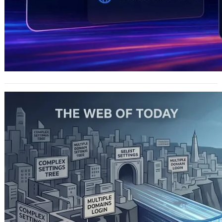
帶來全新設定介面與未來圖檔格式！
Firefox 152 穩定版正式釋出，新增網址
列一鍵靜音與跨網域金鑰登入
2026 年 6 月 17 日
Mozilla 剛剛正式推出了 Firefox 152
穩定版更新。這次的升級不僅在外觀與
日常操作上帶來感官層…