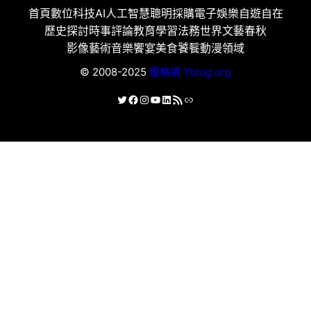
首頁
數位科技
AI人工智慧
聰明採購
電子娛樂
自遊自在
歷史探討
時事評論
教育學習
法務世界
文藝春秋
影像藝術
音樂饗宴
美食饕餮
動漫領域
© 2008-2025
優格網 Yblog.org
X
Facebook
Instagram
YouTube
LinkedIn
RSS 資訊提供
連結