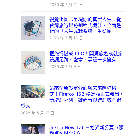
2026 年 7 月 21 日
視覺化圖卡呈現你的真實人生：從
台灣旅行足跡到程式職涯，全面進
化的「人生成就系統」生態圈
2026 年 7 月 10 日
把旅行變成 RPG！開源旅遊成就系
統讓足跡、徽章、等級一次擁有
2026 年 7 月 9 日
帶來全新設定介面與未來圖檔格
式！Firefox 152 穩定版正式釋出，
新增網址列一鍵靜音與跨網域金鑰
登入
2026 年 6 月 17 日
Just a New Tab – 拾光新分頁（隨
機桌布與金句）