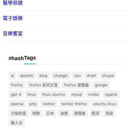
醫學保健
電子娛樂
音樂饗宴
Tags
#hash
ai
apache
blog
chatgpt
cpu
dram
drupal
firefox
firefox 新同文堂
firefox 瀏覽器
google
gpt-4
linux
linux ubuntu
mysql
nvidia
ogame
openai
php
twitter
twitter firefox
ubuntu linux
分級制度
微軟
日本
油價
瀏覽器
經濟
資安
輸入法