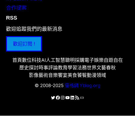
合作提案
RSS
歡迎追蹤我們的最新消息
歡迎訂閱 !
首頁
數位科技
AI人工智慧
聰明採購
電子娛樂
自遊自在
歷史探討
時事評論
教育學習
法務世界
文藝春秋
影像藝術
音樂饗宴
美食饕餮
動漫領域
© 2008-2025
優格網 Yblog.org
X
Facebook
Instagram
YouTube
LinkedIn
RSS 資訊提供
連結