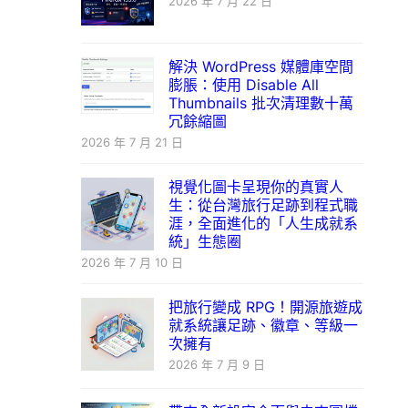
2026 年 7 月 22 日
解決 WordPress 媒體庫空間
膨脹：使用 Disable All
Thumbnails 批次清理數十萬
冗餘縮圖
2026 年 7 月 21 日
視覺化圖卡呈現你的真實人
生：從台灣旅行足跡到程式職
涯，全面進化的「人生成就系
統」生態圈
2026 年 7 月 10 日
把旅行變成 RPG！開源旅遊成
就系統讓足跡、徽章、等級一
次擁有
2026 年 7 月 9 日