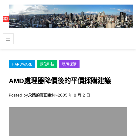
跳
至
主
要
內
容
HARDWARE
數位科技
聰明採購
AMD處理器降價後的平價採購建議
Posted by
永遠的真田幸村
–
2005 年 8 月 2 日