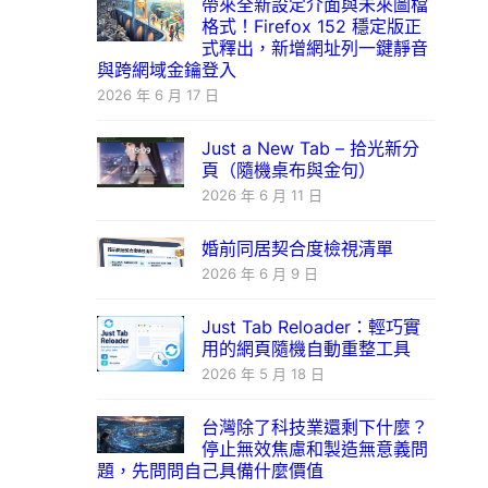
帶來全新設定介面與未來圖檔
格式！Firefox 152 穩定版正
式釋出，新增網址列一鍵靜音
與跨網域金鑰登入
2026 年 6 月 17 日
Just a New Tab – 拾光新分
頁（隨機桌布與金句）
2026 年 6 月 11 日
婚前同居契合度檢視清單
2026 年 6 月 9 日
Just Tab Reloader：輕巧實
用的網頁隨機自動重整工具
2026 年 5 月 18 日
台灣除了科技業還剩下什麼？
停止無效焦慮和製造無意義問
題，先問問自己具備什麼價值