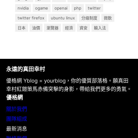
nvidia
ogame
openai
php
twitter
twitter firefox
ubuntu linux
分級制度
微軟
日本
油價
瀏覽器
經濟
資安
輸入法
永遠的真田幸村
優格網 Yblog = yourblog，你的優質部落格。願真田
幸村紅鎧策馬赤備突擊的身影，帶給我們更多的勇氣。
優格網
關於我們
團隊組成
最新消息