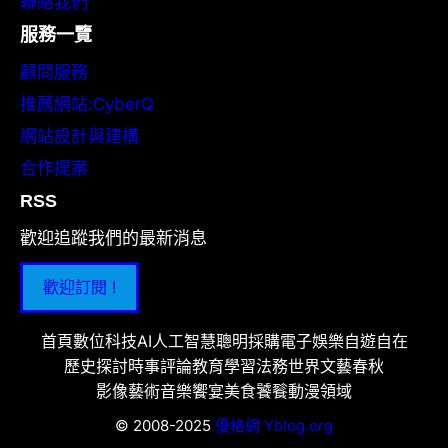
聯絡我們
服務一覽
顧問服務
推薦網站:CyberQ
網站設計與建構
合作提案
RSS
歡迎追蹤我們的最新消息
歡迎訂閱 !
首頁
數位科技
AI人工智慧
聰明採購
電子娛樂
自遊自在
歷史探討
時事評論
教育學習
法務世界
文藝春秋
影像藝術
音樂饗宴
美食饕餮
動漫領域
© 2008-2025
優格網 Yblog.org