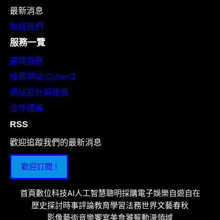
最新消息
聯絡我們
服務一覽
顧問服務
推薦網站:CyberQ
網站設計與建構
合作提案
RSS
歡迎追蹤我們的最新消息
歡迎訂閱 !
首頁
數位科技
AI人工智慧
聰明採購
電子娛樂
自遊自在
歷史探討
時事評論
教育學習
法務世界
文藝春秋
影像藝術
音樂饗宴
美食饕餮
動漫領域