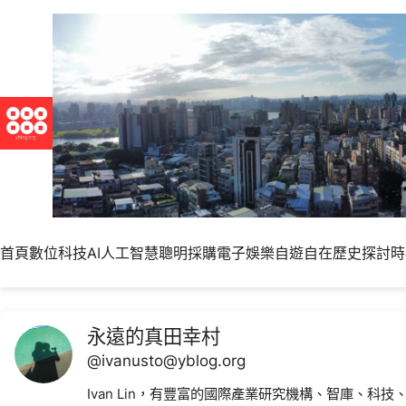
跳
至
主
要
內
容
首頁
數位科技
AI人工智慧
聰明採購
電子娛樂
自遊自在
歷史探討
時
永遠的真田幸村
@ivanusto@yblog.org
Ivan Lin，有豐富的國際產業研究機構、智庫、科