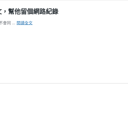
貼文，幫他留個網路紀錄
caffrey802
不會同 …
閱讀全文
網
友
恣
意
造
謠
被
認
證
是
不
實
貼
文，
幫
他
留